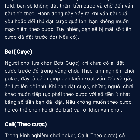
fold, bạn sẽ không đặt thêm tiền cược và chờ đến ván
bài tiếp theo. Hành động này xảy ra khi ván bài quá
yếu hoặc đối thủ đặt cược quá lớn, bạn không muốn
mạo hiểm theo cược. Tuy nhiên, bạn sẽ bị mất số tiền
cược đã đặt trước đó( Nếu có).
Bet( Cược)
Người chơi lựa chọn Bet( Cược) khi chưa có ai đặt
cược trước đó trong vòng chơi. Theo kinh nghiệm chơi
poker, đây là cách giúp bạn kiểm soát ván đấu và gây
áp lực lên đối thủ. Khi bạn đặt cược, những người chơi
khác muốn tiếp tục phải theo cược với số tiền ít nhất
bằng số tiền bạn đã đặt. Nếu không muốn theo cược,
họ có thể chọn Fold( Bỏ bài) và rời khỏi ván chơi.
Call( Theo cược)
Trong kinh nghiệm chơi poker, Call( Theo cược) có