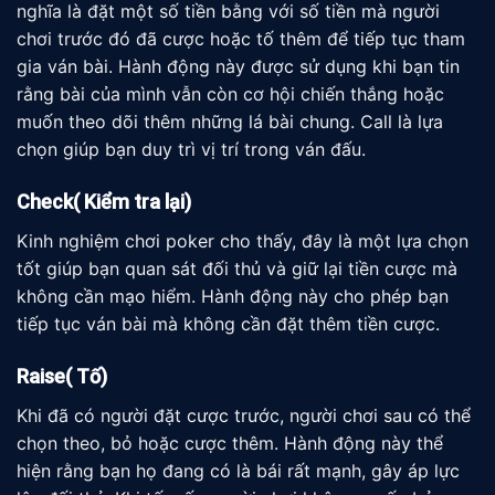
nghĩa là đặt một số tiền bằng với số tiền mà người
chơi trước đó đã cược hoặc tố thêm để tiếp tục tham
gia ván bài. Hành động này được sử dụng khi bạn tin
rằng bài của mình vẫn còn cơ hội chiến thắng hoặc
muốn theo dõi thêm những lá bài chung. Call là lựa
chọn giúp bạn duy trì vị trí trong ván đấu.
Check( Kiểm tra lại)
Kinh nghiệm chơi poker cho thấy, đây là một lựa chọn
tốt giúp bạn quan sát đối thủ và giữ lại tiền cược mà
không cần mạo hiểm. Hành động này cho phép bạn
tiếp tục ván bài mà không cần đặt thêm tiền cược.
Raise( Tố)
Khi đã có người đặt cược trước, người chơi sau có thể
chọn theo, bỏ hoặc cược thêm. Hành động này thể
hiện rằng bạn họ đang có là bái rất mạnh, gây áp lực