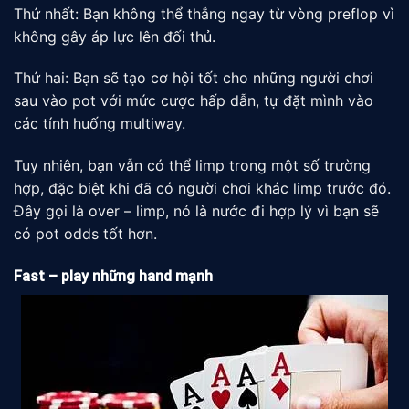
Thứ nhất: Bạn không thể thắng ngay từ vòng preflop vì
không gây áp lực lên đối thủ.
Thứ hai: Bạn sẽ tạo cơ hội tốt cho những người chơi
sau vào pot với mức cược hấp dẫn, tự đặt mình vào
các tính huống multiway.
Tuy nhiên, bạn vẫn có thể limp trong một số trường
hợp, đặc biệt khi đã có người chơi khác limp trước đó.
Đây gọi là over – limp, nó là nước đi hợp lý vì bạn sẽ
có pot odds tốt hơn.
Fast – play những hand mạnh