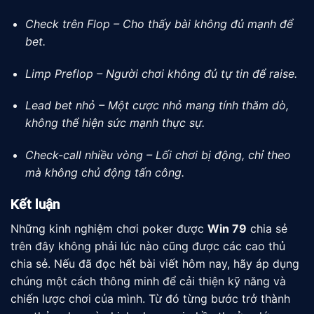
Check trên Flop – Cho thấy bài không đủ mạnh để
bet.
Limp Preflop – Người chơi không đủ tự tin để raise.
Lead bet nhỏ – Một cược nhỏ mang tính thăm dò,
không thể hiện sức mạnh thực sự.
Check-call nhiều vòng – Lối chơi bị động, chỉ theo
mà không chủ động tấn công.
Kết luận
Những kinh nghiệm chơi poker được
Win 79
chia sẻ
trên đây không phải lúc nào cũng được các cao thủ
chia sẻ. Nếu đã đọc hết bài viết hôm nay, hãy áp dụng
chúng một cách thông minh để cải thiện kỹ năng và
chiến lược chơi của mình. Từ đó từng bước trở thành