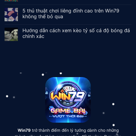
5 thủ thuật chơi liêng đỉnh cao trên Win79
không thể bỏ qua
Hướng dẫn cách xem kèo tỷ số cá độ bóng đá
chính xác
Win79
trở thành điểm đến lý tưởng dành cho những