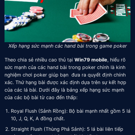
Xếp hạng sức mạnh các hand bài trong game poker
Theo chia sẻ nhiều cao thủ tại
Win79 mobile
, hiểu rõ
sức mạnh của các hand bài trong poker chính là kinh
nghiệm chơi poker giúp bạn đưa ra quyết định chính
xác. Thứ hạng bài được xác định dựa trên sự kết hợp
của các lá bài. Dưới đây là bảng xếp hạng sức mạnh
của các bộ bài từ cao đến thấp:
Royal Flush (Sảnh Rồng): Bộ bài mạnh nhất gồm 5 lá
10, J, Q, K, A đồng chất.
Straight Flush (Thùng Phá Sảnh): 5 lá bài liên tiếp