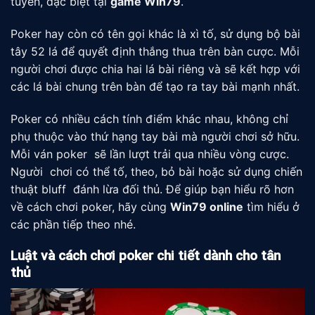
tuyến, đặc biệt tại
game Win79
.
Poker hay còn có tên gọi khác là xì tố, sử dụng bộ bài
tây 52 lá để quyết định thắng thua trên bàn cược. Mỗi
người chơi được chia hai lá bài riêng và sẽ kết hợp với
các lá bài chung trên bàn để tạo ra tay bài mạnh nhất.
Poker có nhiều cách tính điểm khác nhau, không chỉ
phụ thuộc vào thứ hạng tay bài mà người chơi sở hữu.
Mỗi ván poker sẽ lần lượt trải qua nhiều vòng cược.
Người chơi có thể tố, theo, bỏ bài hoặc sử dụng chiến
thuật bluff đánh lừa đối thủ. Để giúp bạn hiểu rõ hơn
về cách chơi poker, hãy cùng
Win79 online
tìm hiểu ở
các phần tiếp theo nhé.
Luật và cách chơi poker chi tiết dành cho tân
thủ