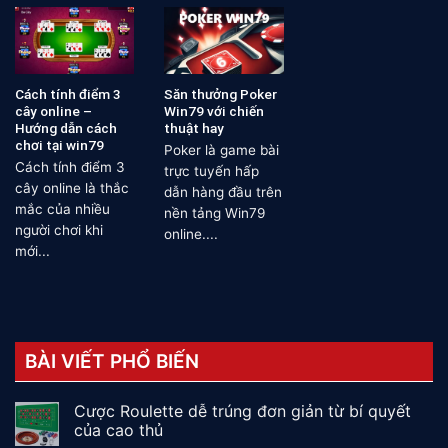
Cách tính điểm 3
Săn thưởng Poker
cây online –
Win79 với chiến
Hướng dẫn cách
thuật hay
chơi tại win79
Poker là game bài
Cách tính điểm 3
trực tuyến hấp
cây online là thắc
dẫn hàng đầu trên
mắc của nhiều
nền tảng Win79
người chơi khi
online....
mới...
BÀI VIẾT PHỔ BIẾN
Cược Roulette dễ trúng đơn giản từ bí quyết
của cao thủ