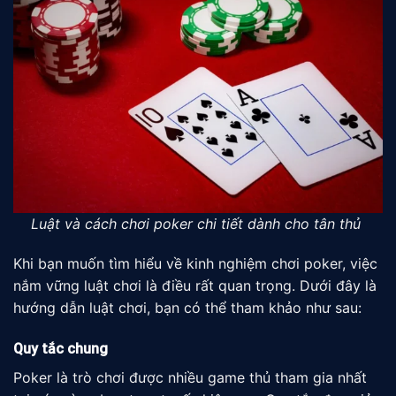
Luật và cách chơi poker chi tiết dành cho tân thủ
Khi bạn muốn tìm hiểu về kinh nghiệm chơi poker, việc
nắm vững luật chơi là điều rất quan trọng. Dưới đây là
hướng dẫn luật chơi, bạn có thể tham khảo như sau:
Quy tắc chung
Poker là trò chơi được nhiều game thủ tham gia nhất