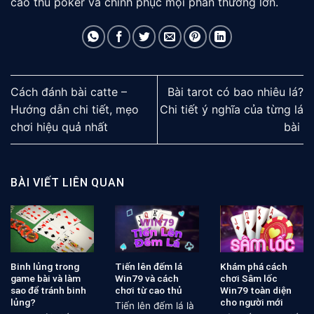
cao thủ poker và chinh phục mọi phần thưởng lớn.
Cách đánh bài catte –
Bài tarot có bao nhiêu lá?
Hướng dẫn chi tiết, mẹo
Chi tiết ý nghĩa của từng lá
chơi hiệu quả nhất
bài
BÀI VIẾT LIÊN QUAN
Binh lủng trong
Tiến lên đếm lá
Khám phá cách
game bài và làm
Win79 và cách
chơi Sâm lốc
sao để tránh binh
chơi từ cao thủ
Win79 toàn diện
lủng?
cho người mới
Tiến lên đếm lá là