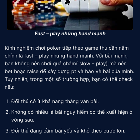
Fast – play những hand mạnh
Kinh nghiệm chơi poker tiếp theo game thủ cần nắm
chính là fast – play nhưng hand mạnh. Với bài mạnh,
bạn không nên chơi quá chậm( slow – play) mà nên
bet hoặc raise để xây dựng pt và bảo vệ bài của mình.
Tuy nhiên, trong một số trường hợp, bạn có thể check
nếu:
Đối thủ có ít khả năng thắng ván bài.
Không có nhiều lá bài nguy hiểm có thể xuất hiện ở
vòng sau.
Đối thủ đang cầm bài yếu và khó theo cược lớn.