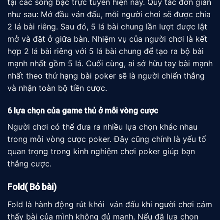
tại các sòng bạc trực tuyến hiện nay. Quy tắc đơn giản
như sau: Mở đầu ván đấu, mỗi người chơi sẽ được chia
2 lá bài riêng. Sau đó, 5 lá bài chung lần lượt được lật
mở và đặt ở giữa bàn. Nhiệm vụ của người chơi là kết
hợp 2 lá bài riêng với 5 lá bài chung để tạo ra bộ bài
mạnh nhất gồm 5 lá. Cuối cùng, ai sở hữu tay bài mạnh
nhất theo thứ hạng bài poker sẽ là người chiến thắng
và nhận toàn bộ tiền cược.
6 lựa chọn của game thủ ở mỗi vòng cược
Người chơi có thể đưa ra nhiều lựa chọn khác nhau
trong mỗi vòng cược poker. Đây cũng chính là yếu tố
quan trọng trong kinh nghiệm chơi poker giúp bạn
thắng cược.
Fold( Bỏ bài)
Fold là hành động rút khỏi ván đấu khi người chơi cảm
thấy bài của mình không đủ mạnh. Nếu đã lựa chọn