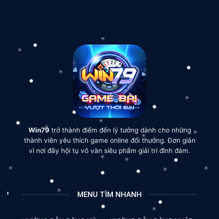
Win79
trở thành điểm đến lý tưởng dành cho những
thành viên yêu thích game online đổi thưởng. Đơn giản
vì nơi đây hội tụ vô vàn siêu phẩm giải trí đình đám.
MENU TÌM NHANH