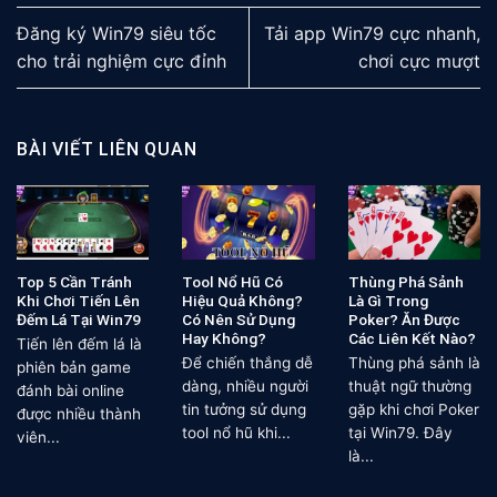
Đăng ký Win79 siêu tốc
Tải app Win79 cực nhanh,
cho trải nghiệm cực đỉnh
chơi cực mượt
BÀI VIẾT LIÊN QUAN
Top 5 Cần Tránh
Tool Nổ Hũ Có
Thùng Phá Sảnh
Khi Chơi Tiến Lên
Hiệu Quả Không?
Là Gì Trong
Đếm Lá Tại Win79
Có Nên Sử Dụng
Poker? Ăn Được
Hay Không?
Các Liên Kết Nào?
Tiến lên đếm lá là
Để chiến thắng dễ
Thùng phá sảnh là
phiên bản game
dàng, nhiều người
thuật ngữ thường
đánh bài online
tin tưởng sử dụng
gặp khi chơi Poker
được nhiều thành
tool nổ hũ khi...
tại Win79. Đây
viên...
là...