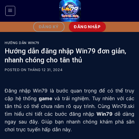
Bỏ
qua
nội
dung
ĐĂNG NHẬP
ĐĂNG KÝ
HƯỚNG DẪN WIN79
Hướng dẫn đăng nhập Win79 đơn giản,
nhanh chóng cho tân thủ
POSTED ON
THÁNG 12 31, 2024
Đăng nhập Win79 là bước quan trọng để có thể truy
cập hệ thống
game
và trải nghiệm. Tuy nhiên với các
tân thủ có thể chưa nắm rõ quy trình. Cùng Win79.ski
tìm hiểu chi tiết các bước đăng nhập
Win79
dễ dàng
ngay sau đây. Giúp bạn nhanh chóng khám phá sân
chơi trực tuyến hấp dẫn này.