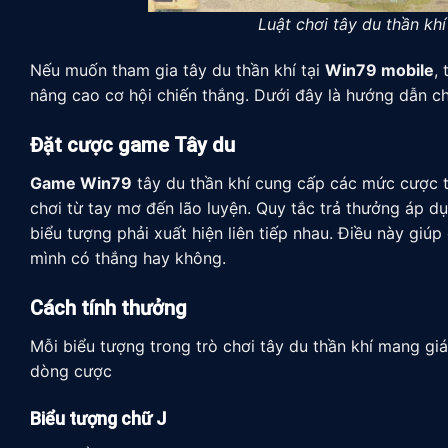
Luật chơi tây du thần kh
Nếu muốn tham gia tây du thần khí tại
Win79 mobile
,
nâng cao cơ hội chiến thắng. Dưới đây là hướng dẫn chi
Đặt cược game Tây du
Game Win79
tây du thần khí cung cấp các mức cược 
chơi từ tay mơ đến lão luyện. Quy tắc trả thưởng áp dụn
biểu tượng phải xuất hiện liên tiếp nhau. Điều này giú
mình có thắng hay không.
Cách tính thưởng
Mỗi biểu tượng trong trò chơi tây du thần khí mang giá 
dòng cược
Biểu tượng chữ J