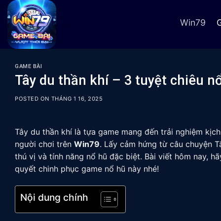
Bỏ
qua
Win79
nội
dung
GAME BÀI
Tây du thần khí – 3 tuyệt chiêu n
POSTED ON
THÁNG 1 16, 2025
Tây du thần khí là tựa game mang đến trải nghiệm kịc
người chơi trên
Win79
. Lấy cảm hứng từ câu chuyện Tâ
thú vị và tính năng nổ hũ đặc biệt. Bài viết hôm nay, h
quyết chinh phục game nổ hũ này nhé!
Nội dung chính