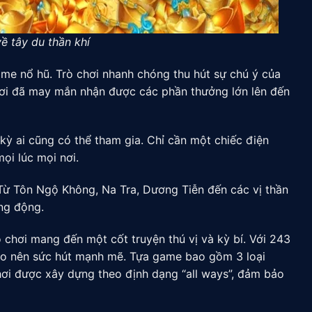
về tây du thần khí
ame nổ hũ. Trò chơi nhanh chóng thu hút sự chú ý của
hơi đã may mắn nhận được các phần thưởng lớn lên đến
kỳ ai cũng có thể tham gia. Chỉ cần một chiếc điện
mọi lúc mọi nơi.
Từ Tôn Ngộ Không, Na Tra, Dương Tiễn đến các vị thần
ống động.
 chơi mang đến một cốt truyện thú vị và kỳ bí. Với 243
 tạo nên sức hút mạnh mẽ. Tựa game bao gồm 3 loại
chơi được xây dựng theo định dạng “all ways”, đảm bảo