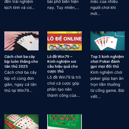
đến trải nghiệm
bài phổ biến hiện
mắc của nhiều
kịch tính và cơ...
nay. Tuy nhiên,...
người chơi khi
mới...
Cách chơi ba cây
Lô đề Win79 –
Top 3 kinh nghiệm
bịp luôn thắng cho
Kinh nghiệm soi
chơi Poker đánh
tân thủ 2025
cầu hiệu quả cho
gục mọi đối thủ
cược thủ
Cách chơi ba cây
Kinh nghiệm chơi
Lô đề Win79 là trò
bịp vô cùng đơn
poker giúp bạn ăn
chơi cá cược góp
giản, ngay cả tân
trọn tiền thưởng
phần tạo nên
thủ tại Win79...
từ cổng game. Bài
thành công của...
viết...