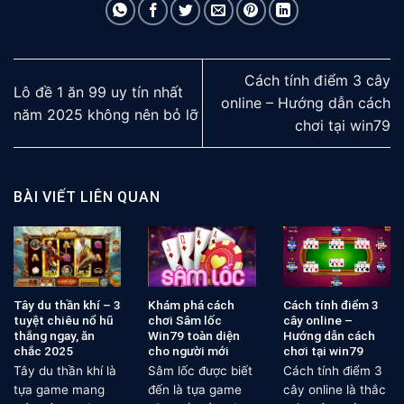
Cách tính điểm 3 cây
Lô đề 1 ăn 99 uy tín nhất
online – Hướng dẫn cách
năm 2025 không nên bỏ lỡ
chơi tại win79
BÀI VIẾT LIÊN QUAN
Tây du thần khí – 3
Khám phá cách
Cách tính điểm 3
tuyệt chiêu nổ hũ
chơi Sâm lốc
cây online –
thắng ngay, ăn
Win79 toàn diện
Hướng dẫn cách
chắc 2025
cho người mới
chơi tại win79
Tây du thần khí là
Sâm lốc được biết
Cách tính điểm 3
tựa game mang
đến là tựa game
cây online là thắc