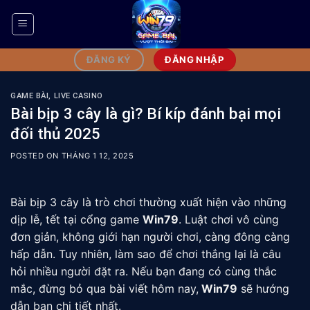
Bỏ
qua
nội
dung
ĐĂNG NHẬP
ĐĂNG KÝ
GAME BÀI
,
LIVE CASINO
Bài bịp 3 cây là gì? Bí kíp đánh bại mọi
đối thủ 2025
POSTED ON
THÁNG 1 12, 2025
Bài bịp 3 cây là trò chơi thường xuất hiện vào những
dịp lễ, tết tại cổng game
Win79
. Luật chơi vô cùng
đơn giản, không giới hạn người chơi, càng đông càng
hấp dẫn. Tuy nhiên, làm sao để chơi thắng lại là câu
hỏi nhiều người đặt ra. Nếu bạn đang có cùng thắc
mắc, đừng bỏ qua bài viết hôm nay,
Win79
sẽ hướng
dẫn bạn chi tiết nhất.