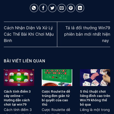
Cách Nhận Diện Và Xử Lý
Tá lả đổi thưởng Win79
Các Thế Bài Khi Chơi Mậu
phiên bản mới nhất hiện
Binh
nay
BÀI VIẾT LIÊN QUAN
Cách tính điểm 3
Cược Roulette dễ
5 thủ thuật chơi
cây online –
trúng đơn giản từ
liêng đỉnh cao trên
Hướng dẫn cách
bí quyết của cao
Win79 không thể
chơi tại win79
thủ
bỏ qua
Cách tính điểm 3
Cược Roulette dễ
Liêng là một trong