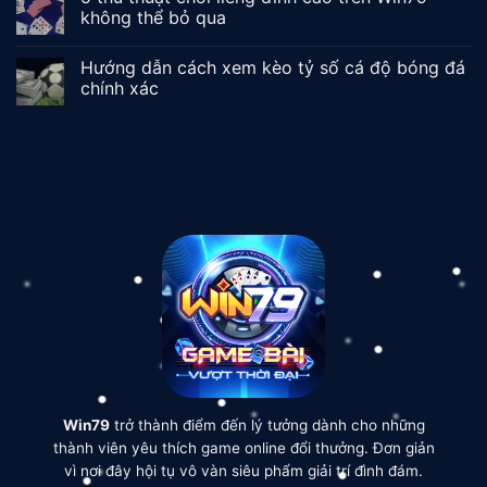
không thể bỏ qua
Hướng dẫn cách xem kèo tỷ số cá độ bóng đá
chính xác
Win79
trở thành điểm đến lý tưởng dành cho những
thành viên yêu thích game online đổi thưởng. Đơn giản
vì nơi đây hội tụ vô vàn siêu phẩm giải trí đình đám.