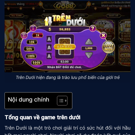
Trên Dưới hiện đang là trào lưu phổ biến của giới trẻ
Nội dung chính
Tổng quan về game trên dưới
Trên Dưới là một trò chơi giải trí có sức hút đối với hầu