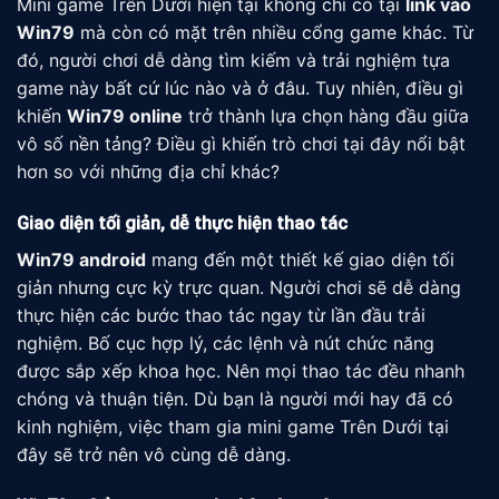
Mini game Trên Dưới hiện tại không chỉ có tại
link vào
Win79
mà còn có mặt trên nhiều cổng game khác. Từ
đó, người chơi dễ dàng tìm kiếm và trải nghiệm tựa
game này bất cứ lúc nào và ở đâu. Tuy nhiên, điều gì
khiến
Win79 online
trở thành lựa chọn hàng đầu giữa
vô số nền tảng? Điều gì khiến trò chơi tại đây nổi bật
hơn so với những địa chỉ khác?
Giao diện tối giản, dễ thực hiện thao tác
Win79 android
mang đến một thiết kế giao diện tối
giản nhưng cực kỳ trực quan. Người chơi sẽ dễ dàng
thực hiện các bước thao tác ngay từ lần đầu trải
nghiệm. Bố cục hợp lý, các lệnh và nút chức năng
được sắp xếp khoa học. Nên mọi thao tác đều nhanh
chóng và thuận tiện. Dù bạn là người mới hay đã có
kinh nghiệm, việc tham gia mini game Trên Dưới tại
đây sẽ trở nên vô cùng dễ dàng.