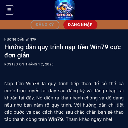
Bỏ
qua
nội
dung
ĐĂNG NHẬP
ĐĂNG KÝ
HƯỚNG DẪN WIN79
Hướng dẫn quy trình nạp tiền Win79 cực
đơn giản
POSTED ON
THÁNG 1 2, 2025
Nạp tiền Win79 là quy trình tiếp theo để có thể cá
cược trực tuyến tại đây sau đăng ký và đăng nhập tài
khoản tại đây. Nó diễn ra khá nhanh chóng và dễ dàng
nếu như bạn nắm rõ quy trình. Với hướng dẫn chi tiết
các bước và các cách thức sau chắc chắn bạn sẽ thao
tác thành công trên
Win79
. Tham khảo ngay nhé!