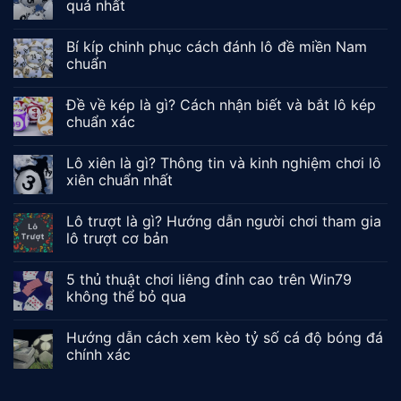
quả nhất
Bí kíp chinh phục cách đánh lô đề miền Nam
chuẩn
Đề về kép là gì? Cách nhận biết và bắt lô kép
chuẩn xác
Lô xiên là gì? Thông tin và kinh nghiệm chơi lô
xiên chuẩn nhất
Lô trượt là gì? Hướng dẫn người chơi tham gia
lô trượt cơ bản
5 thủ thuật chơi liêng đỉnh cao trên Win79
không thể bỏ qua
Hướng dẫn cách xem kèo tỷ số cá độ bóng đá
chính xác