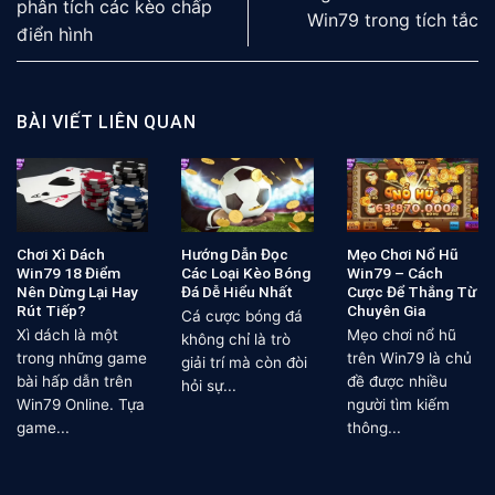
phân tích các kèo chấp
Win79 trong tích tắc
điển hình
BÀI VIẾT LIÊN QUAN
Chơi Xì Dách
Hướng Dẫn Đọc
Mẹo Chơi Nổ Hũ
Win79 18 Điểm
Các Loại Kèo Bóng
Win79 – Cách
Nên Dừng Lại Hay
Đá Dễ Hiểu Nhất
Cược Để Thắng Từ
Rút Tiếp?
Chuyên Gia
Cá cược bóng đá
Xì dách là một
Mẹo chơi nổ hũ
không chỉ là trò
trong những game
trên Win79 là chủ
giải trí mà còn đòi
bài hấp dẫn trên
đề được nhiều
hỏi sự...
Win79 Online. Tựa
người tìm kiếm
game...
thông...