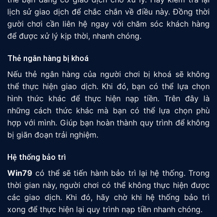
lịch sử giao dịch để chắc chắn về điều này. Đồng thời
gười chơi cần liên hệ ngay với chăm sóc khách hàng
để được xử lý kịp thời, nhanh chóng.
Thẻ ngân hàng bị khoá
Nếu thẻ ngân hàng của người chơi bị khoá sẽ không
thể thực hiện giao dịch. Khi đó, bạn có thể lựa chọn
hình thức khác để thực hiện nạp tiền. Trên đây là
những cách thức khác mà bạn có thể lựa chọn phù
hợp với mình. Giúp bạn hoàn thành quy trình để không
bị giãn đoạn trải nghiệm.
Hệ thống bảo trì
Win79
có thể sẽ tiến hành bảo trì lại hệ thống. Trong
thời gian này, người chơi có thể không thực hiện được
các giao dịch. Khi đó, hãy chờ khi hệ thống bảo trì
xong để thực hiện lại quy trình nạp tiền nhanh chóng.