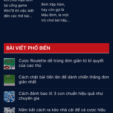
Khi chơi mậu binh
Binh Xập Xám,
tại cổng game
hay còn gọi là
Win79 thì việc biết
Mậu Binh, là một
đến các thế bài...
trò chơi bài hấp...
BÀI VIẾT PHỔ BIẾN
Cược Roulette dễ trúng đơn giản từ bí quyết
của cao thủ
Cách chặt bài tiến lên để dành chiến thắng đơn
giản nhất
Cách đánh bao lô 3 con chuẩn hiệu quả như
chuyên gia
Nắm bắt cách ra kèo nhà cái để cá cược hiệu