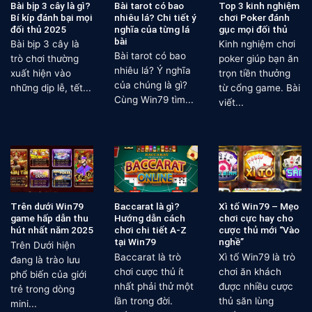
Bài bịp 3 cây là gì?
Bài tarot có bao
Top 3 kinh nghiệm
Bí kíp đánh bại mọi
nhiêu lá? Chi tiết ý
chơi Poker đánh
đối thủ 2025
nghĩa của từng lá
gục mọi đối thủ
bài
Bài bịp 3 cây là
Kinh nghiệm chơi
Bài tarot có bao
trò chơi thường
poker giúp bạn ăn
nhiêu lá? Ý nghĩa
xuất hiện vào
trọn tiền thưởng
của chúng là gì?
những dịp lễ, tết...
từ cổng game. Bài
Cùng Win79 tìm...
viết...
Trên dưới Win79
Baccarat là gì?
Xì tố Win79 – Mẹo
game hấp dẫn thu
Hướng dẫn cách
chơi cực hay cho
hút nhất năm 2025
chơi chi tiết A-Z
cược thủ mới “Vào
tại Win79
nghề”
Trên Dưới hiện
Baccarat là trò
Xì tố Win79 là trò
đang là trào lưu
chơi cược thủ ít
chơi ăn khách
phổ biến của giới
nhất phải thử một
được nhiều cược
trẻ trong dòng
lần trong đời.
thủ săn lùng
mini...