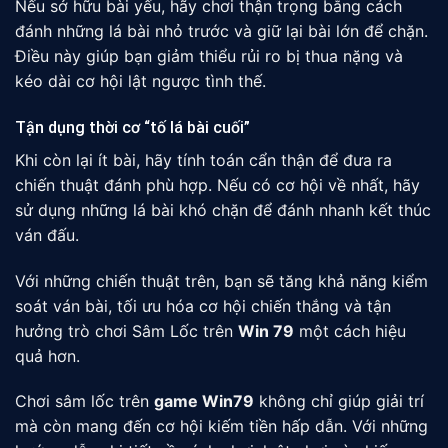
Nếu sở hữu bài yếu, hãy chơi thận trọng bằng cách
đánh những lá bài nhỏ trước và giữ lại bài lớn để chặn.
Điều này giúp bạn giảm thiểu rủi ro bị thua nặng và
kéo dài cơ hội lật ngược tình thế.
Tận dụng thời cơ “tố lá bài cuối”
Khi còn lại ít bài, hãy tính toán cẩn thận để đưa ra
chiến thuật đánh phù hợp. Nếu có cơ hội về nhất, hãy
sử dụng những lá bài khó chặn để đánh nhanh kết thúc
ván đấu.
Với những chiến thuật trên, bạn sẽ tăng khả năng kiểm
soát ván bài, tối ưu hóa cơ hội chiến thắng và tận
hưởng trò chơi Sâm Lốc trên
Win 79
một cách hiệu
quả hơn.
Chơi sâm lốc trên
game Win79
không chỉ giúp giải trí
mà còn mang đến cơ hội kiếm tiền hấp dẫn. Với những