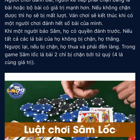
bài hoặc bộ bài có giá trị mạnh hơn. Nếu không chặn
được thì họ sẽ bị mất lượt. Ván chơi sẽ kết thúc khi có
một người chơi đánh hết số bài của mình.
Khi một người báo Sâm, họ có quyền đánh trước. Nếu
tất cả các lá bài của họ không bị chặn, họ thắng.
Ngược lại, nếu bị chặn, họ thua và phải đền làng. Trong
game Sâm lốc lá bài 2 chỉ bị chặn bởi tứ quý (4 lá
cùng giá trị).