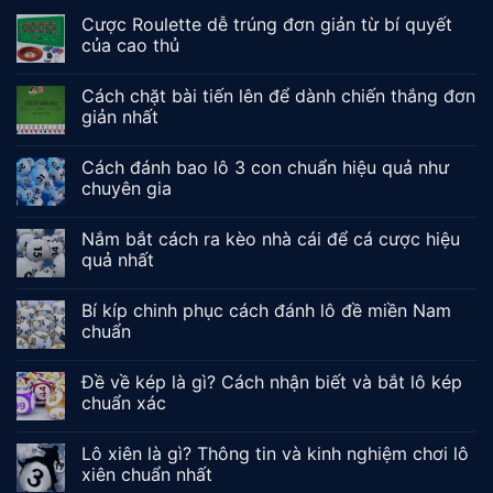
Cược Roulette dễ trúng đơn giản từ bí quyết
của cao thủ
Cách chặt bài tiến lên để dành chiến thắng đơn
giản nhất
Cách đánh bao lô 3 con chuẩn hiệu quả như
chuyên gia
Nắm bắt cách ra kèo nhà cái để cá cược hiệu
quả nhất
Bí kíp chinh phục cách đánh lô đề miền Nam
chuẩn
Đề về kép là gì? Cách nhận biết và bắt lô kép
chuẩn xác
Lô xiên là gì? Thông tin và kinh nghiệm chơi lô
xiên chuẩn nhất