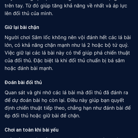
trên tay. Từ đó giúp tăng khả năng về nhất và áp lực
lên đối thủ của mình.
Giữ lại bài chặn
Người chơi Sâm lốc không nên vội đánh hết các lá bài
lớn, có khả năng chặn mạnh như lá 2 hoặc bộ tứ quý.
Việc giữ lại các lá bài này có thể giúp phá chiến thuật
của đối thủ. Đặc biệt là khi đối thủ chuẩn bị bá sâm
hoặc đánh bài mạnh.
Đoán bài đối thủ
Quan sát và ghi nhớ các lá bài mà đối thủ đã đánh ra
để dự đoán bài họ còn lại. Điều này giúp bạn quyết
định chiến thuật tiếp theo, chẳng hạn như đánh bài để
ép đối thủ hoặc giữ bài để chặn.
Chơi an toàn khi bài yếu