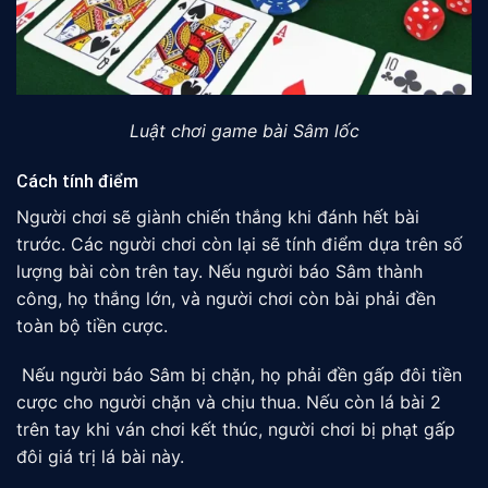
Luật chơi game bài Sâm lốc
Cách tính điểm
Người chơi sẽ giành chiến thắng khi đánh hết bài
trước. Các người chơi còn lại sẽ tính điểm dựa trên số
lượng bài còn trên tay. Nếu người báo Sâm thành
công, họ thắng lớn, và người chơi còn bài phải đền
toàn bộ tiền cược.
Nếu người báo Sâm bị chặn, họ phải đền gấp đôi tiền
cược cho người chặn và chịu thua. Nếu còn lá bài 2
trên tay khi ván chơi kết thúc, người chơi bị phạt gấp
đôi giá trị lá bài này.