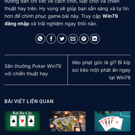
hướng dẫn chi tiết về cách chơi, luật chơi và chiến
thuật hay trên. Hy vọng sẽ giúp bạn sẵn sàng và tự tin
hơn để chinh phục game bài này. Truy cập
Win79
đăng nhập
và trải nghiệm ngay thôi nào.
Kèo phạt góc là gì? Bí kíp
Săn thưởng Poker Win79
soi kèo một phát ăn ngay
với chiến thuật hay
tại Win79
BÀI VIẾT LIÊN QUAN