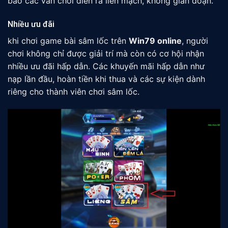
bảo các ván chơi diễn ra liền mạch, không giãn đoạn.
Nhiều ưu đãi
khi chơi game bài sâm lốc trên
Win79 online
, người
chơi không chỉ được giải trí mà còn có cơ hội nhận
nhiều ưu đãi hấp dẫn. Các khuyến mãi hấp dẫn như
nạp lần đầu, hoàn tiền khi thua và các sự kiện dành
riêng cho thành viên chơi sâm lốc.