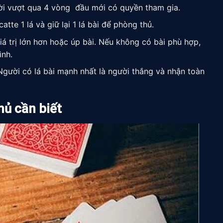
ời vượt qua 4 vòng đầu mới có quyền tham gia.
te 1 lá và giữ lại 1 lá bài để phòng thủ.
iá trị lớn hơn hoặc úp bài. Nếu không có bài phù hợp,
ình.
. Người có lá bài mạnh nhất là người thắng và nhận toàn
hủ cần biết