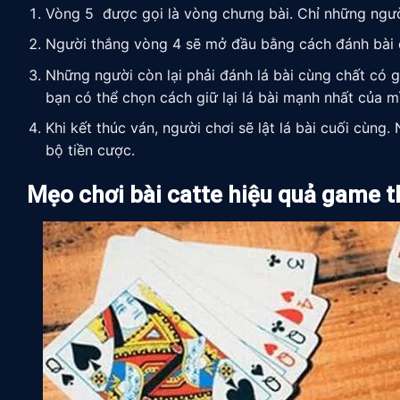
Vòng 5 được gọi là vòng chưng bài. Chỉ những ngư
Người thắng vòng 4 sẽ mở đầu bằng cách đánh bài cat
Những người còn lại phải đánh lá bài cùng chất có g
bạn có thể chọn cách giữ lại lá bài mạnh nhất của m
Khi kết thúc ván, người chơi sẽ lật lá bài cuối cùng
bộ tiền cược.
Mẹo chơi bài catte hiệu quả game t