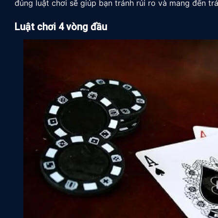
đúng luật chơi sẽ giúp bạn tránh rủi ro và mang đến trả
Luật chơi 4 vòng đầu