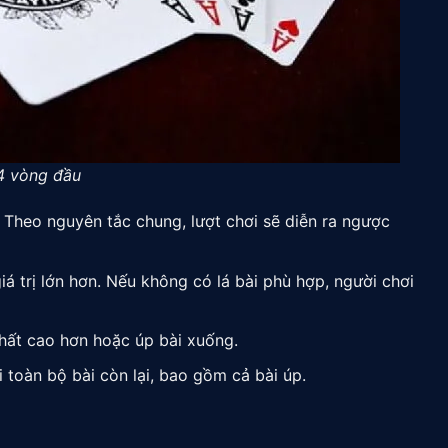
4 vòng đầu
. Theo nguyên tắc chung, lượt chơi sẽ diễn ra ngược
iá trị lớn hơn. Nếu không có lá bài phù hợp, người chơi
chất cao hơn hoặc úp bài xuống.
i toàn bộ bài còn lại, bao gồm cả bài úp.