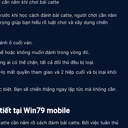
cần nắm khi chơi bài catte
 trước khi học cách đánh bài catte, người chơi cần nắm
rọng giúp bạn hiểu rõ luật chơi và xây dựng chiến
đánh ở cuối ván.
thể hoặc không muốn đánh trong vòng đó.
 ai có thể chặn, tất cả đối thủ đều bị loại.
 Họ mất quyền tham giao và 2 hiệp cuối và bị loại khỏi
c biệt. Bạn sẽ chiến thắng ngay lập tức mà không cần
tiết tại Win79 mobile
tte cần nắm rõ cách đánh bài catte. Bởi việc tuân thủ