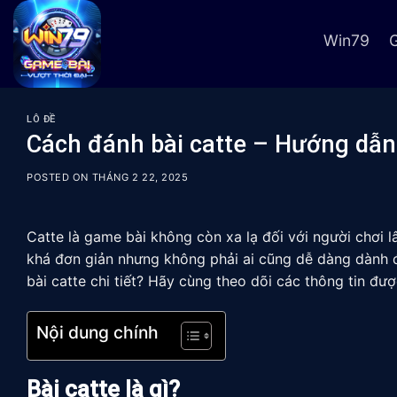
Bỏ
qua
Win79
nội
dung
LÔ ĐỀ
Cách đánh bài catte – Hướng dẫn 
POSTED ON
THÁNG 2 22, 2025
Catte là game bài không còn xa lạ đối với người chơi 
khá đơn giản nhưng không phải ai cũng dễ dàng dành đ
bài catte chi tiết? Hãy cùng theo dõi các thông tin đư
Nội dung chính
Bài catte là gì?