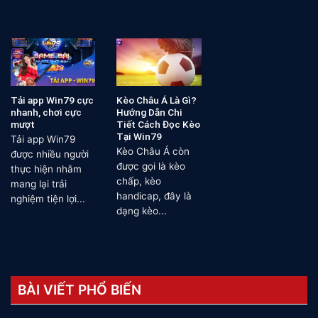
Tải app Win79 cực
Kèo Châu Á Là Gì?
nhanh, chơi cực
Hướng Dẫn Chi
mượt
Tiết Cách Đọc Kèo
Tại Win79
Tải app Win79
Kèo Châu Á còn
được nhiều người
được gọi là kèo
thực hiện nhằm
chấp, kèo
mang lại trải
handicap, đây là
nghiệm tiện lợi...
dạng kèo...
BÀI VIẾT PHỔ BIẾN