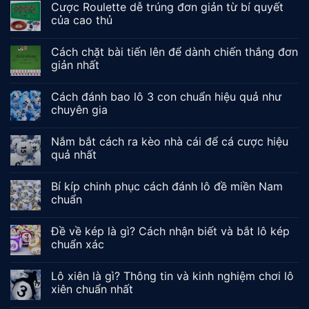
Cược Roulette dễ trúng đơn giản từ bí quyết
của cao thủ
Cách chặt bài tiến lên để dành chiến thắng đơn
giản nhất
Cách đánh bao lô 3 con chuẩn hiệu quả như
chuyên gia
Nắm bắt cách ra kèo nhà cái để cá cược hiệu
quả nhất
Bí kíp chinh phục cách đánh lô đề miền Nam
chuẩn
Đề về kép là gì? Cách nhận biết và bắt lô kép
chuẩn xác
Lô xiên là gì? Thông tin và kinh nghiệm chơi lô
xiên chuẩn nhất