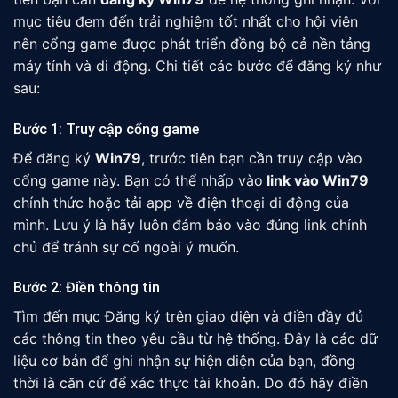
mục tiêu đem đến trải nghiệm tốt nhất cho hội viên
nên cổng game được phát triển đồng bộ cả nền tảng
máy tính và di động. Chi tiết các bước để đăng ký như
sau:
Bước 1: Truy cập cổng game
Để đăng ký
Win79
, trước tiên bạn cần truy cập vào
cổng game này. Bạn có thể nhấp vào
link vào Win79
chính thức hoặc tải app về điện thoại di động của
mình. Lưu ý là hãy luôn đảm bảo vào đúng link chính
chủ để tránh sự cố ngoài ý muốn.
Bước 2: Điền thông tin
Tìm đến mục Đăng ký trên giao diện và điền đầy đủ
các thông tin theo yêu cầu từ hệ thống. Đây là các dữ
liệu cơ bản để ghi nhận sự hiện diện của bạn, đồng
thời là căn cứ để xác thực tài khoản. Do đó hãy điền