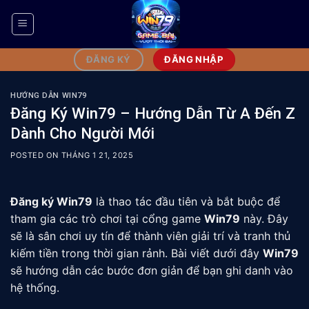
Bỏ
qua
nội
dung
ĐĂNG NHẬP
ĐĂNG KÝ
HƯỚNG DẪN WIN79
Đăng Ký Win79 – Hướng Dẫn Từ A Đến Z
Dành Cho Người Mới
POSTED ON
THÁNG 1 21, 2025
Đăng ký Win79
là thao tác đầu tiên và bắt buộc để
tham gia các trò chơi tại cổng game
Win79
này. Đây
sẽ là sân chơi uy tín để thành viên giải trí và tranh thủ
kiếm tiền trong thời gian rảnh. Bài viết dưới đây
Win79
sẽ hướng dẫn các bước đơn giản để bạn ghi danh vào
hệ thống.