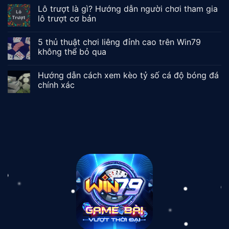
Lô trượt là gì? Hướng dẫn người chơi tham gia
lô trượt cơ bản
5 thủ thuật chơi liêng đỉnh cao trên Win79
không thể bỏ qua
Hướng dẫn cách xem kèo tỷ số cá độ bóng đá
chính xác