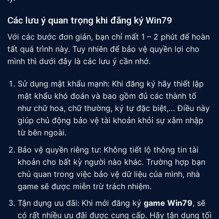
Các lưu ý quan trọng khi đăng ký Win79
Với các bước đơn giản, bạn chỉ mất 1 – 2 phút để hoàn
tất quá trình này. Tuy nhiên để bảo vệ quyền lợi cho
mình thì dưới đây là các lưu ý cần nhớ.
Sử dụng mật khẩu mạnh: Khi đăng ký hãy thiết lập
mật khẩu khó đoán và bao gồm đủ các thành tố
như chữ hoa, chữ thường, ký tự đặc biệt,… Điều này
giúp chủ động bảo vệ tài khoản khỏi sự xâm nhập
từ bên ngoài.
Bảo vệ quyền riêng tư: Không tiết lộ thông tin tài
khoản cho bất kỳ người nào khác. Trường hợp bạn
chủ quan trong việc bảo vệ dữ liệu của mình, nhà
game sẽ được miễn trừ trách nhiệm.
Tận dụng ưu đãi: Khi mới đăng ký
game Win79
, sẽ
có rất nhiều ưu đãi được cung cấp. Hãy tận dụng tối