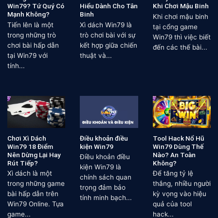
Win79? Tứ Quý Có
Hiểu Dành Cho Tân
Khi Chơi Mậu Binh
Mạnh Không?
Binh
Khi chơi mậu binh
Tiến lên là một
Xì dách Win79 là
tại cổng game
trong những trò
trò chơi bài với sự
Win79 thì việc biết
chơi bài hấp dẫn
kết hợp giữa chiến
đến các thế bài...
tại Win79 với
thuật và...
tính...
Chơi Xì Dách
Điều khoản điều
Tool Hack Nổ Hũ
Win79 18 Điểm
kiện Win79
Win79 Dùng Thế
Nên Dừng Lại Hay
Nào? An Toàn
Điều khoản điều
Rút Tiếp?
Không?
kiện Win79 là
Xì dách là một
Để tăng tỷ lệ
chính sách quan
trong những game
thắng, nhiều người
trọng đảm bảo
bài hấp dẫn trên
kỳ vọng vào hiệu
tính minh bạch...
Win79 Online. Tựa
quả của tool
game...
hack...