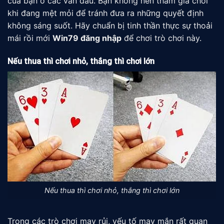
của bạn ở các ván đấu. Bạn không nên tham gia chơi
khi đang mệt mỏi để tránh đưa ra những quyết định
không sáng suốt. Hãy chuẩn bị tinh thần thực sự thoải
mái rồi mới
Win79 đăng nhập
để chơi trò chơi này.
Nếu thua thì chơi nhỏ, thắng thì chơi lớn
Nếu thua thì chơi nhỏ, thắng thì chơi lớn
Trong các trò chơi may rủi, yếu tố may mắn rất quan