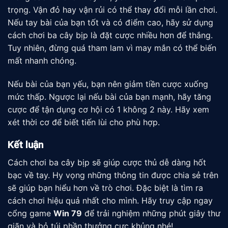
trọng. Vận đỏ hay vận rủi có thể thay đổi mỗi lần chơi.
Nếu tay bài của bạn tốt và có điểm cao, hãy sử dụng
cách chơi ba cây bịp là đặt cược nhiều hơn để thắng.
Tuy nhiên, đừng quá tham lam vì may mắn có thể biến
mất nhanh chóng.
Nếu bài của bạn yếu, bạn nên giảm tiền cược xuống
mức thấp. Ngược lại nếu bài của bạn mạnh, hãy tăng
cược để tận dụng cơ hội có 1 không 2 này. Hãy xem
xét thời cơ để biết tiến lùi cho phù hợp.
Kết luận
Cách chơi ba cây bịp sẽ giúp cược thủ dễ dàng hốt
bạc về tay. Hy vọng những thông tin được chia sẻ trên
sẽ giúp bạn hiểu hơn về trò chơi. Đặc biệt là tìm ra
cách chơi hiệu quả nhất cho mình. Hãy truy cập ngay
cổng game
Win 79
để trải nghiệm những phút giây thư
giãn và bỏ túi phần thưởng cực khủng nhé!