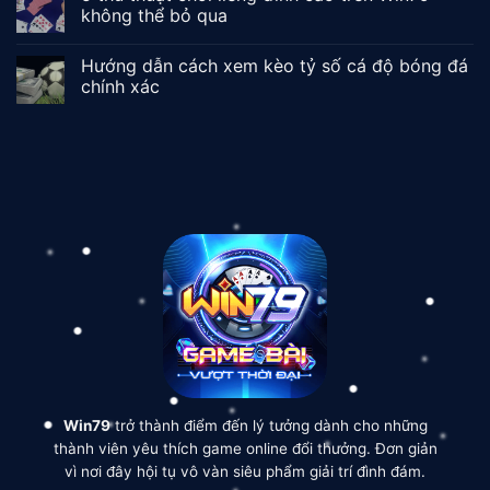
không thể bỏ qua
Hướng dẫn cách xem kèo tỷ số cá độ bóng đá
chính xác
Win79
trở thành điểm đến lý tưởng dành cho những
thành viên yêu thích game online đổi thưởng. Đơn giản
vì nơi đây hội tụ vô vàn siêu phẩm giải trí đình đám.