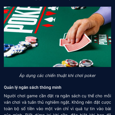
Áp dụng các chiến thuật khi chơi poker
Quản lý ngân sách thông minh
Người chơi game cần đặt ra ngân sách cụ thể cho mỗi
ván chơi và tuân thủ nghiêm ngặt. Không nên đặt cược
toàn bộ số tiền vào một ván chỉ vì quá tự tin vào bài
của mình. Biết dừng lại khi cần, đặc biệt khi bạn đã