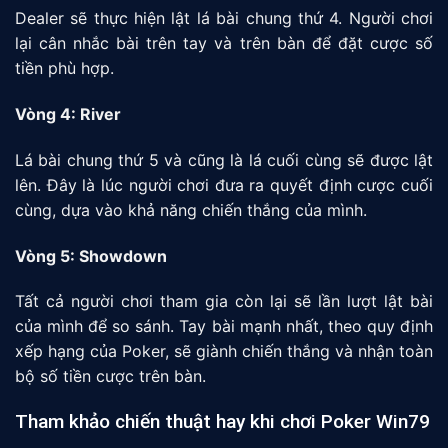
Dealer sẽ thực hiện lật lá bài chung thứ 4. Người chơi
lại cân nhắc bài trên tay và trên bàn để đặt cược số
tiền phù hợp.
Vòng 4: River
Lá bài chung thứ 5 và cũng là lá cuối cùng sẽ được lật
lên. Đây là lúc người chơi đưa ra quyết định cược cuối
cùng, dựa vào khả năng chiến thắng của mình.
Vòng 5: Showdown
Tất cả người chơi tham gia còn lại sẽ lần lượt lật bài
của mình để so sánh. Tay bài mạnh nhất, theo quy định
xếp hạng của Poker, sẽ giành chiến thắng và nhận toàn
bộ số tiền cược trên bàn.
Tham khảo chiến thuật hay khi chơi Poker Win79