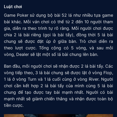
Luật chơi
Game Poker sử dụng bộ bài 52 lá như nhiều tựa game
bài khác. Mỗi ván chơi có thể từ 2 đến 10 người tham
gia, diễn ra theo trình tự rõ ràng. Mỗi người chơi được
chia 2 lá bài riêng (gọi là bài tẩy), đồng thời 5 lá bài
chung sẽ được đặt úp ở giữa bàn. Trò chơi diễn ra
theo lượt cược. Tổng cộng có 5 vòng, và sau mỗi
vòng, Dealer sẽ lật một số lá bài chung lên bàn.
Ban đầu, mỗi người chơi sẽ nhận được 2 lá bài tẩy. Các
vòng tiếp theo, 3 lá bài chung sẽ được lật ở vòng Flop,
1 lá ở vòng Turn và 1 lá cuối cùng ở vòng River. Người
chơi cần kết hợp 2 lá bài tẩy của mình cùng 5 lá bài
chung để tạo được tay bài mạnh nhất. Người có bài
mạnh nhất sẽ giành chiến thắng và nhận được toàn bộ
tiền cược.