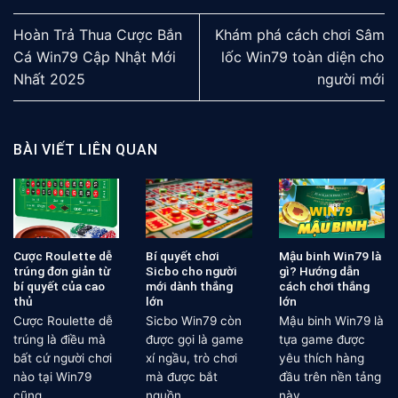
Hoàn Trả Thua Cược Bắn
Khám phá cách chơi Sâm
Cá Win79 Cập Nhật Mới
lốc Win79 toàn diện cho
Nhất 2025
người mới
BÀI VIẾT LIÊN QUAN
Cược Roulette dễ
Bí quyết chơi
Mậu binh Win79 là
trúng đơn giản từ
Sicbo cho người
gì? Hướng dẫn
bí quyết của cao
mới dành thắng
cách chơi thắng
thủ
lớn
lớn
Cược Roulette dễ
Sicbo Win79 còn
Mậu binh Win79 là
trúng là điều mà
được gọi là game
tựa game được
bất cứ người chơi
xí ngầu, trò chơi
yêu thích hàng
nào tại Win79
mà được bắt
đầu trên nền tảng
cũng...
nguồn...
này....