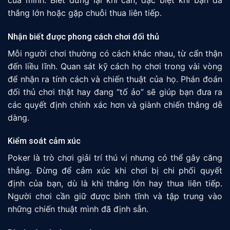
thắng lớn hoặc gặp chuỗi thua liên tiếp.
Nhận biết được phong cách chơi đối thủ
Mỗi người chơi thường có cách khác nhau, từ cẩn thận
đến liều lĩnh. Quan sát kỹ cách họ chơi trong vài vòng
để nhận ra tính cách và chiến thuật của họ. Phán đoán
đối thủ chơi thật hay đang “tố ảo” sẽ giúp bạn đưa ra
các quyết định chính xác hơn và giành chiến thắng dễ
dàng.
Kiểm soát cảm xúc
Poker là trò chơi giải trí thú vị nhưng có thể gây căng
thẳng. Đừng để cảm xúc khi chơi bị chi phối quyết
định của bạn, dù là khi thắng lớn hay thua liên tiếp.
Người chơi cần giữ được bình tĩnh và tập trung vào
những chiến thuật mình đã định sẵn.