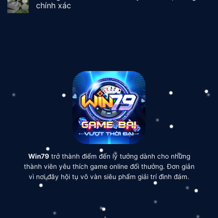
chính xác
Win79
trở thành điểm đến lý tưởng dành cho những
thành viên yêu thích game online đổi thưởng. Đơn giản
vì nơi đây hội tụ vô vàn siêu phẩm giải trí đình đám.