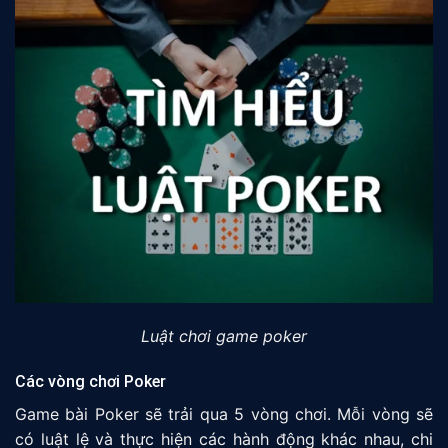
Luật chơi game poker
Các vòng chơi Poker
Game bài Poker sẽ trải qua 5 vòng chơi. Mỗi vòng sẽ
có luật lệ và thực hiện các hành động khác nhau, chi