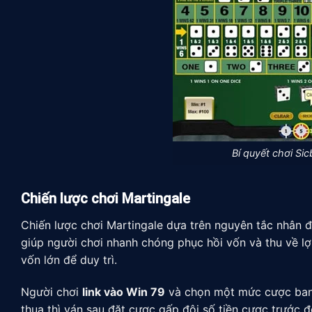
Bí quyết chơi Si
Chiến lược chơi Martingale
Chiến lược chơi Martingale dựa trên nguyên tắc nhân đô
giúp người chơi nhanh chóng phục hồi vốn và thu về lợ
vốn lớn để duy trì.
Người chơi
link vào Win 79
và chọn một mức cược ban đ
thua thì ván sau đặt cược gấp đôi số tiền cược trước 