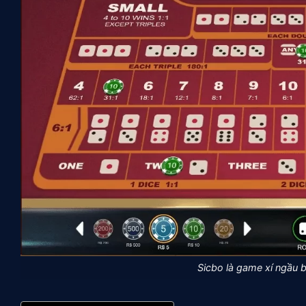
Sicbo là game xí ngầu 