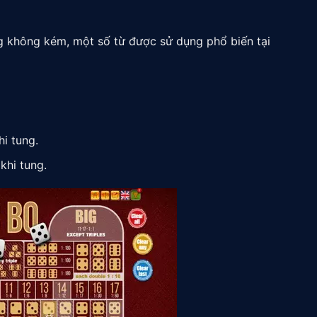
g không kém, một số từ được sử dụng phổ biến tại
i tung.
khi tung.