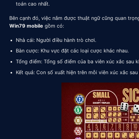
toán cao nhất.
Bên cạnh đó, việc nắm được thuật ngữ cũng quan trọn
Win79 mobile
gồm có:
Nhà cái: Người điều hành trò chơi.
Bàn cược: Khu vực đặt các loại cược khác nhau.
Tổng điểm: Tổng số điểm của ba viên xúc xắc sau kh
Kết quả: Con số xuất hiện trên mỗi viên xúc xắc sau 