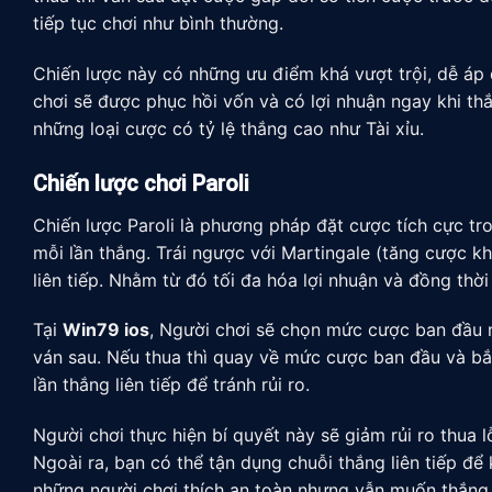
tiếp tục chơi như bình thường.
Chiến lược này có những ưu điểm khá vượt trội, dễ áp 
chơi sẽ được phục hồi vốn và có lợi nhuận ngay khi thắ
những loại cược có tỷ lệ thắng cao như Tài xỉu.
Chiến lược chơi Paroli
Chiến lược Paroli là phương pháp đặt cược tích cực tr
mỗi lần thắng. Trái ngược với Martingale (tăng cược kh
liên tiếp. Nhằm từ đó tối đa hóa lợi nhuận và đồng thời 
Tại
Win79 ios
, Người chơi sẽ chọn mức cược ban đầu n
ván sau. Nếu thua thì quay về mức cược ban đầu và bắt
lần thắng liên tiếp để tránh rủi ro.
Người chơi thực hiện bí quyết này sẽ giảm rủi ro thua l
Ngoài ra, bạn có thể tận dụng chuỗi thắng liên tiếp để
những người chơi thích an toàn nhưng vẫn muốn thắng 