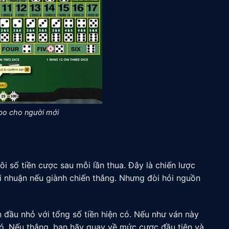
cbo cho người mới
i số tiền cược sau mỗi lần thua. Đây là chiến lược
i nhuận nếu giành chiến thắng. Nhưng đòi hỏi nguồn
ầu nhỏ với tổng số tiền hiện có. Nếu như ván này
đó. Nếu thắng, bạn hãy quay về mức cược đầu tiên và