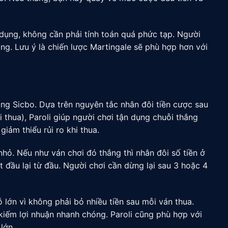
dụng, không cần phải tính toán quá phức tạp. Người
ng. Lưu ý là chiến lược Martingale sẽ phù hợp hơn với
ong Sicbo. Dựa trên nguyên tắc nhân đôi tiền cược sau
i thua), Paroli giúp người chơi tận dụng chuỗi thắng
giảm thiểu rủi ro khi thua.
hỏ. Nếu như ván chơi đó thắng thì nhân đôi số tiền ở
 đầu lại từ đầu. Người chơi cần dừng lại sau 3 hoặc 4
ỗ lớn vì không phải bỏ nhiều tiền sau mỗi ván thua.
 kiếm lợi nhuận nhanh chóng. Paroli cũng phù hợp với
lớn.