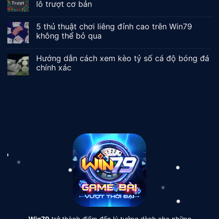
lô trượt cơ bản
5 thủ thuật chơi liêng đỉnh cao trên Win79
không thể bỏ qua
Hướng dẫn cách xem kèo tỷ số cá độ bóng đá
chính xác
Win79
trở thành điểm đến lý tưởng dành cho những