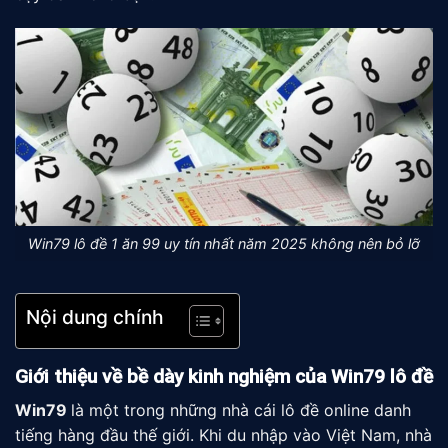
Win79 lô đề 1 ăn 99 uy tín nhất năm 2025 không nên bỏ lỡ
Nội dung chính
Giới thiệu về bề dày kinh nghiệm của Win79 lô đề
Win79
là một trong những nhà cái lô đề online danh
tiếng hàng đầu thế giới. Khi du nhập vào Việt Nam, nhà