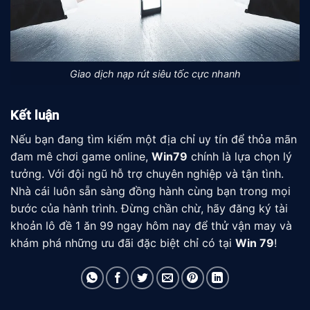
Giao dịch nạp rút siêu tốc cực nhanh
Kết luận
Nếu bạn đang tìm kiếm một địa chỉ uy tín để thỏa mãn
đam mê chơi game online,
Win79
chính là lựa chọn lý
tưởng. Với đội ngũ hỗ trợ chuyên nghiệp và tận tình.
Nhà cái luôn sẵn sàng đồng hành cùng bạn trong mọi
bước của hành trình. Đừng chần chừ, hãy đăng ký tài
khoản lô đề 1 ăn 99 ngay hôm nay để thử vận may và
khám phá những ưu đãi đặc biệt chỉ có tại
Win 79
!