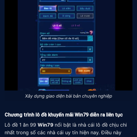
Xây dựng giao diện bài bản chuyên nghiệp
Chương trình lô đề khuyến mãi Win79 diễn ra liên tục
Lô đề 1 ăn 99
Win79
nổi bật là nhà cái lô đề chịu chi
nhất trong số các nhà cái uy tín hiện nay. Điều này