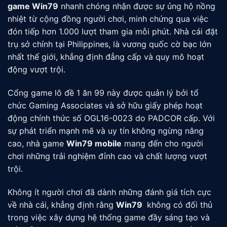
game Win79
nhanh chóng nhận được sự ủng hộ nồng
nhiệt từ cộng đồng người chơi, minh chứng qua việc
đón tiếp hơn 1.000 lượt tham gia mỗi phút. Nhà cái đặt
trụ sở chính tại Philippines, là vương quốc cờ bạc lớn
nhất thế giới, khẳng định đẳng cấp và quy mô hoạt
động vượt trội.
Cổng game lô đề 1 ăn 99 này được quản lý bởi tổ
chức Gaming Associates và sở hữu giấy phép hoạt
động chính thức số OGL16-0023 do PADCOR cấp. Với
sự phát triển mạnh mẽ và uy tín không ngừng nâng
cao, nhà game
Win79 mobile
mang đến cho người
chơi những trải nghiệm đỉnh cao và chất lượng vượt
trội.
Không ít người chơi đã dành những đánh giá tích cực
về nhà cái, khẳng định rằng
Win79
không có đối thủ
trong việc xây dựng hệ thống game đầy sáng tạo và