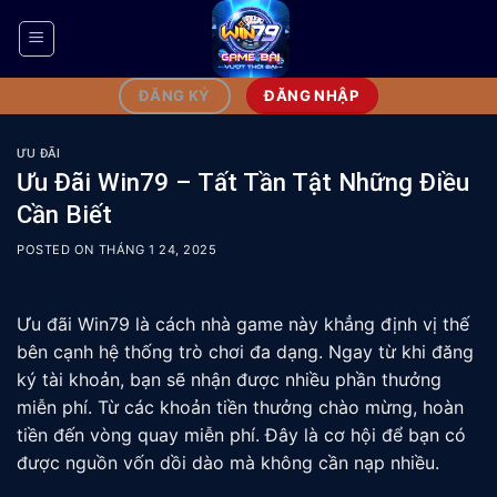
Bỏ
qua
nội
dung
ĐĂNG NHẬP
ĐĂNG KÝ
ƯU ĐÃI
Ưu Đãi Win79 – Tất Tần Tật Những Điều
Cần Biết
POSTED ON
THÁNG 1 24, 2025
Ưu đãi Win79 là cách nhà game này khẳng định vị thế
bên cạnh hệ thống trò chơi đa dạng. Ngay từ khi đăng
ký tài khoản, bạn sẽ nhận được nhiều phần thưởng
miễn phí. Từ các khoản tiền thưởng chào mừng, hoàn
tiền đến vòng quay miễn phí. Đây là cơ hội để bạn có
được nguồn vốn dồi dào mà không cần nạp nhiều.