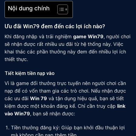
Nội dung chính
Ưu đãi Win79 đem đến các lợi ích nào?
Khi đăng nhập và trải nghiệm
game Win79
, người chơi
sẽ nhận được rất nhiều ưu đãi từ hệ thống này. Việc
khai thác các phần thưởng này đem đến nhiều lợi ích
thiết thực.
Tiết kiệm tiền nạp vào
Vì là game đổi thưởng trực tuyến nên người chơi cần
nạp để có vốn tham gia các trò chơi. Nếu nhận được
các ưu đãi
Win 79
và tận dụng hiệu quả, bạn sẽ tiết
kiệm được một khoản đáng kể. Chỉ cần truy cập
link
vào Win79
, bạn sẽ nhận được:
Tiền thưởng đăng ký: Giúp bạn khởi đầu thuận lợi
mà không cần nạp thêm tiền.