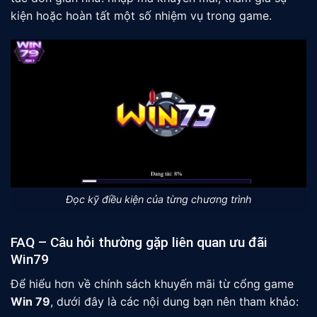
kiện hoặc hoàn tất một số nhiệm vụ trong game.
Đọc kỹ điều kiện của từng chương trình
FAQ – Câu hỏi thường gặp liên quan ưu đãi
Win79
Để hiểu hơn về chính sách khuyến mãi từ cổng game
Win 79
, dưới đây là các nội dung bạn nên tham khảo: