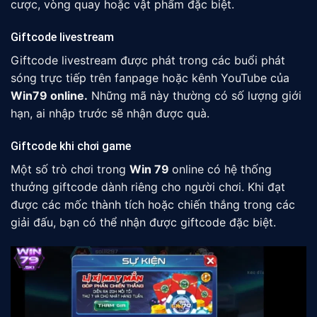
cược, vòng quay hoặc vật phẩm đặc biệt.
Giftcode livestream
Giftcode livestream được phát trong các buổi phát
sóng trực tiếp trên fanpage hoặc kênh YouTube của
Win79 online.
Những mã này thường có số lượng giới
hạn, ai nhập trước sẽ nhận được quà.
Giftcode khi chơi game
Một số trò chơi trong
Win 79
online
có hệ thống
thưởng giftcode dành riêng cho người chơi. Khi đạt
được các mốc thành tích hoặc chiến thắng trong các
giải đấu, bạn có thể nhận được giftcode đặc biệt.