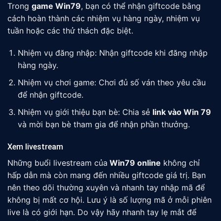
Trong
game Win79
, bạn có thể nhận giftcode bằng
cách hoàn thành các nhiệm vụ hàng ngày, nhiệm vụ
tuần hoặc các thử thách đặc biệt.
Nhiệm vụ đăng nhập: Nhận giftcode khi đăng nhập
hàng ngày.
Nhiệm vụ chơi game: Chơi đủ số ván theo yêu cầu
để nhận giftcode.
Nhiệm vụ giới thiệu bạn bè: Chia sẻ
link vào Win 79
và mời bạn bè tham gia để nhận phần thưởng.
Xem livestream
Những buổi livestream của
Win79 online
không chỉ
hấp dẫn mà còn mang đến nhiều giftcode giá trị. Bạn
nên theo dõi thường xuyên và nhanh tay nhập mã để
không bị mất cơ hội. Lưu ý là số lượng mã ở mỗi phiên
live là có giới hạn. Do vậy hãy nhanh tay lẹ mắt để