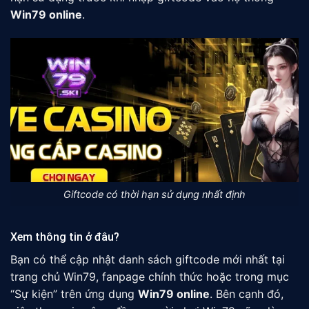
Win79 online
.
Giftcode có thời hạn sử dụng nhất định
Xem thông tin ở đâu?
Bạn có thể cập nhật danh sách giftcode mới nhất tại
trang chủ Win79, fanpage chính thức hoặc trong mục
“Sự kiện” trên ứng dụng
Win79 online
. Bên cạnh đó,