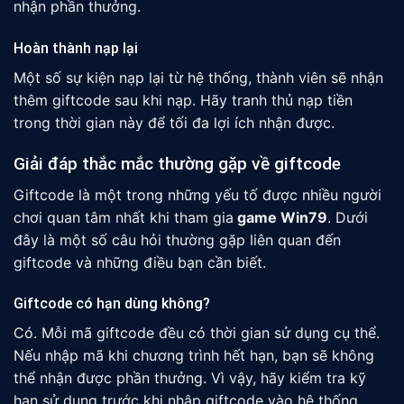
nhận phần thưởng.
Hoàn thành nạp lại
Một số sự kiện nạp lại từ hệ thống, thành viên sẽ nhận
thêm giftcode sau khi nạp. Hãy tranh thủ nạp tiền
trong thời gian này để tối đa lợi ích nhận được.
Giải đáp thắc mắc thường gặp về giftcode
Giftcode là một trong những yếu tố được nhiều người
chơi quan tâm nhất khi tham gia
game Win79
. Dưới
đây là một số câu hỏi thường gặp liên quan đến
giftcode và những điều bạn cần biết.
Giftcode có hạn dùng không?
Có. Mỗi mã giftcode đều có thời gian sử dụng cụ thể.
Nếu nhập mã khi chương trình hết hạn, bạn sẽ không
thể nhận được phần thưởng. Vì vậy, hãy kiểm tra kỹ
hạn sử dụng trước khi nhập giftcode vào hệ thống