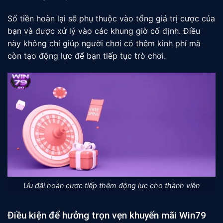
Số tiền hoàn lại sẽ phụ thuộc vào tổng giá trị cược của
bạn và được xử lý vào các khung giờ cố định. Điều
này không chỉ giúp người chơi có thêm kinh phí mà
còn tạo động lực để bạn tiếp tục trò chơi.
Ưu đãi hoàn cược tiếp thêm động lực cho thành viên
Điều kiện để hưởng trọn vẹn khuyến mãi Win79