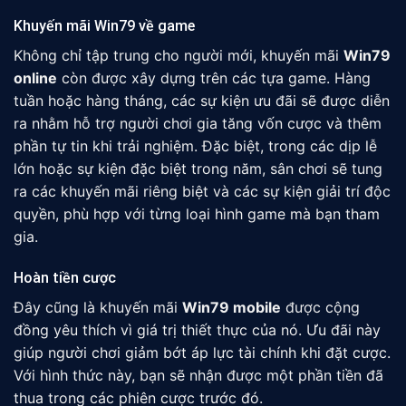
Khuyến mãi Win79 về game
Không chỉ tập trung cho người mới, khuyến mãi
Win79
online
còn được xây dựng trên các tựa game. Hàng
tuần hoặc hàng tháng, các sự kiện ưu đãi sẽ được diễn
ra nhằm hỗ trợ người chơi gia tăng vốn cược và thêm
phần tự tin khi trải nghiệm. Đặc biệt, trong các dịp lễ
lớn hoặc sự kiện đặc biệt trong năm, sân chơi sẽ tung
ra các khuyến mãi riêng biệt và các sự kiện giải trí độc
quyền, phù hợp với từng loại hình game mà bạn tham
gia.
Hoàn tiền cược
Đây cũng là khuyến mãi
Win79 mobile
được cộng
đồng yêu thích vì giá trị thiết thực của nó. Ưu đãi này
giúp người chơi giảm bớt áp lực tài chính khi đặt cược.
Với hình thức này, bạn sẽ nhận được một phần tiền đã
thua trong các phiên cược trước đó.