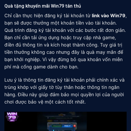
Quà tặng khuyến mãi Win79 tân thủ
Chỉ cần thực hiện đăng ký tài khoản từ
link vào Win79
,
bạn sẽ được thưởng một khoản tiền vào tài khoản.
Quá trình đăng ký tài khoản với các bước rất đơn giản.
Bạn chỉ cần tải ứng dụng hoặc truy cập nhà game,
điền đủ thông tin và kích hoạt thành công. Tuy giá trị
tiền thưởng không cao nhưng đây là quà may mắn để
bạn khởi nghiệp. Vì vậy đừng bỏ qua khoản vốn miễn
phí mà cổng game dành cho bạn.
Lưu ý là thông tin đăng ký tài khoản phải chính xác và
trùng khớp với giấy tờ tùy thân hoặc thông tin ngân
hàng. Điều này giúp đảm bảo mọi quyền lợi của người
chơi được bảo vệ một cách tốt nhất.