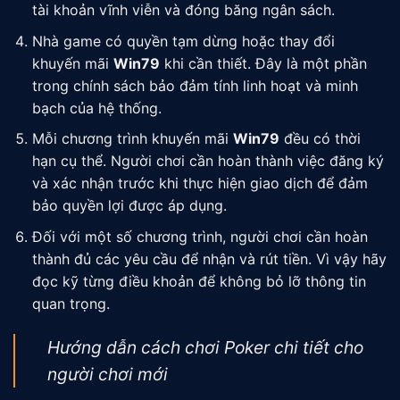
tài khoản vĩnh viễn và đóng băng ngân sách.
Nhà game có quyền tạm dừng hoặc thay đổi
khuyến mãi
Win79
khi cần thiết. Đây là một phần
trong chính sách bảo đảm tính linh hoạt và minh
bạch của hệ thống.
Mỗi chương trình khuyến mãi
Win79
đều có thời
hạn cụ thể. Người chơi cần hoàn thành việc đăng ký
và xác nhận trước khi thực hiện giao dịch để đảm
bảo quyền lợi được áp dụng.
Đối với một số chương trình, người chơi cần hoàn
thành đủ các yêu cầu để nhận và rút tiền. Vì vậy hãy
đọc kỹ từng điều khoản để không bỏ lỡ thông tin
quan trọng.
Hướng dẫn cách chơi Poker chi tiết cho
người chơi mới