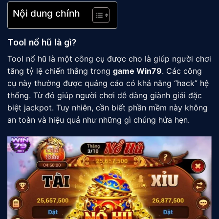
Nội dung chính
Tool nổ hũ là gì?
Tool nổ hũ là một công cụ được cho là giúp người chơi
tăng tỷ lệ chiến thắng trong
game Win79
. Các công
cụ này thường được quảng cáo có khả năng “hack” hệ
thống. Từ đó giúp người chơi dễ dàng giành giải đặc
biệt jackpot. Tuy nhiên, cần biết phần mềm này không
an toàn và hiệu quả như những gì chúng hứa hẹn.