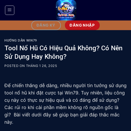
Bỏ
qua
nội
dung
ĐĂNG NHẬP
ĐĂNG KÝ
HƯỚNG DẪN WIN79
Tool Nổ Hũ Có Hiệu Quả Không? Có Nên
Sử Dụng Hay Không?
POSTED ON
THÁNG 1 26, 2025
Để chiến thắng dễ dàng, nhiều người tin tưởng sử dụng
tool nổ hũ khi đặt cược tại Win79. Tuy nhiên, liệu công
cụ này có thực sự hiệu quả và có đáng để sử dụng?
Các rủi ro khi cài phần mềm không rõ nguồn gốc là
gì? Bài viết dưới đây sẽ giúp bạn giải đáp thắc mắc
này.