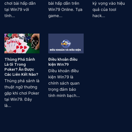
chơi bài hấp dẫn
bài hấp dẫn trên
kỳ vọng vào hiệu
tại Win79 với
Win79 Online. Tựa
quả của tool
tính...
game...
hack...
Thùng Phá Sảnh
Điều khoản điều
Là Gì Trong
kiện Win79
Poker? Ăn Được
Điều khoản điều
Các Liên Kết Nào?
kiện Win79 là
Thùng phá sảnh là
chính sách quan
thuật ngữ thường
trọng đảm bảo
gặp khi chơi Poker
tính minh bạch...
tại Win79. Đây
là...