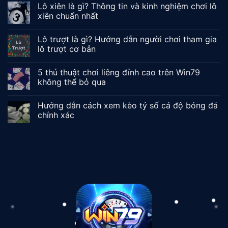
Lô xiên là gì? Thông tin và kinh nghiệm chơi lô
xiên chuẩn nhất
Lô trượt là gì? Hướng dẫn người chơi tham gia
lô trượt cơ bản
5 thủ thuật chơi liêng đỉnh cao trên Win79
không thể bỏ qua
Hướng dẫn cách xem kèo tỷ số cá độ bóng đá
chính xác