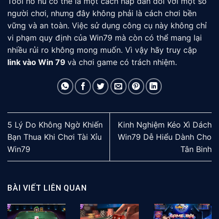
Tool nổ hũ có thể là một cách hấp dẫn đối với một số
người chơi, nhưng đây không phải là cách chơi bền
vững và an toàn. Việc sử dụng công cụ này không chỉ
vi phạm quy định của Win79 mà còn có thể mang lại
nhiều rủi ro không mong muốn. Vì vậy hãy truy cập
link vào Win 79
và chơi game có trách nhiệm.
5 Lý Do Không Ngờ Khiến
Kinh Nghiệm Kéo Xì Dách
Bạn Thua Khi Chơi Tài Xỉu
Win79 Dễ Hiểu Dành Cho
Win79
Tân Binh
BÀI VIẾT LIÊN QUAN