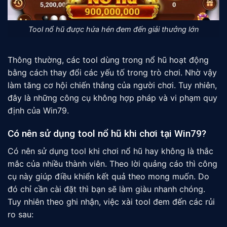
Tool nổ hũ được hứa hén đem đến giải thưởng lớn
Thông thường, các tool dùng trong nổ hũ hoạt động
bằng cách thay đổi các yếu tố trong trò chơi. Nhờ vậy
làm tăng cơ hội chiến thắng của người chơi. Tuy nhiên,
đây là những công cụ không hợp pháp và vi phạm quy
định của Win79.
Có nên sử dụng tool nổ hũ khi chơi tại Win79?
Có nên sử dụng tool khi chơi nổ hũ hay không là thắc
mắc của nhiều thành viên. Theo lời quảng cáo thì công
cụ này giúp điều khiển kết quả theo mong muốn. Do
đó chỉ cần cài đặt thì bạn sẽ làm giàu nhanh chóng.
Tuy nhiên theo ghi nhận, việc xài tool đem đến các rủi
ro sau: