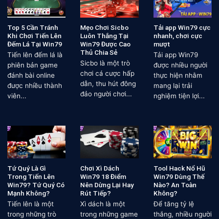
Top 5 Cần Tránh
Mẹo Chơi Sicbo
Tải app Win79 cực
Khi Chơi Tiến Lên
Luôn Thắng Tại
nhanh, chơi cực
Đếm Lá Tại Win79
Win79 Được Cao
mượt
Thủ Chia Sẻ
Tiến lên đếm lá là
Tải app Win79
Sicbo là một trò
phiên bản game
được nhiều người
chơi cá cược hấp
đánh bài online
thực hiện nhằm
dẫn, thu hút đông
được nhiều thành
mang lại trải
đảo người chơi...
viên...
nghiệm tiện lợi...
Tứ Quý Là Gì
Chơi Xì Dách
Tool Hack Nổ Hũ
Trong Tiến Lên
Win79 18 Điểm
Win79 Dùng Thế
Win79? Tứ Quý Có
Nên Dừng Lại Hay
Nào? An Toàn
Mạnh Không?
Rút Tiếp?
Không?
Tiến lên là một
Xì dách là một
Để tăng tỷ lệ
trong những trò
trong những game
thắng, nhiều người