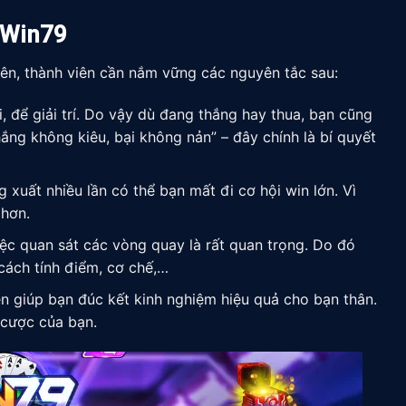
ũ Win79
rên, thành viên cần nắm vững các nguyên tắc sau:
, để giải trí. Do vậy dù đang thắng hay thua, bạn cũng
hắng không kiêu, bại không nản” – đây chính là bí quyết
 xuất nhiều lần có thể bạn mất đi cơ hội win lớn. Vì
 hơn.
iệc quan sát các vòng quay là rất quan trọng. Do đó
 cách tính điểm, cơ chế,…
yên giúp bạn đúc kết kinh nghiệm hiệu quả cho bạn thân.
t cược của bạn.