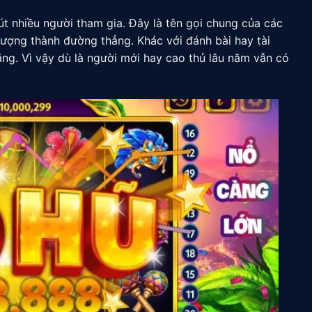
út nhiều người tham gia. Đây là tên gọi chung của các
 tượng thành đường thẳng. Khác với đánh bài hay tài
ng. Vì vậy dù là người mới hay cao thủ lâu năm vẫn có