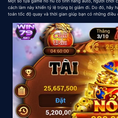
Một số tựa game nổ hũ có tính năng auto, người chơi c
cách làm này khiến tỷ lệ trúng bị giảm đi. Do đó, hãy h
toán tốc độ quay và thời gian giúp bạn có những điều 