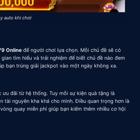
 auto khi chơi
9 Online
để người chơi lựa chọn. Mỗi chủ đề sẽ có
i gian tìm hiểu và trải nghiệm để biết chủ đề nào đem
iúp bạn trúng giải jackpot vào một ngày không xa.
 ưu đãi từ hệ thống. Tuy mỗi sự kiện quà tặng là
 tài nguyên kha khá cho mình. Điều quan trọng hơn là
c vòng quay miễn phí giúp bạn kiếm thêm nhiều cơ hội