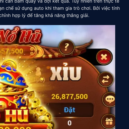
hỉ cần bấm quay và đợi kết quả. Tuy nhiên trên thực tế
ạn chế sử dụng auto khi tham gia trò chơi. Bởi việc tính
chỉnh hợp lý để tăng khả năng thắng giải.