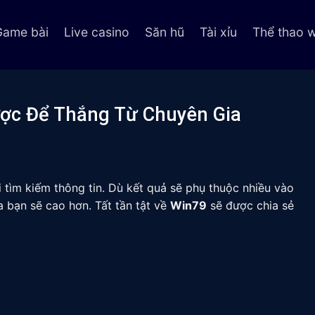
Game bài
Live casino
Săn hũ
Tài xỉu
Thể thao 
ợc Để Thắng Từ Chuyên Gia
 tìm kiếm thông tin. Dù kết quả sẽ phụ thuộc nhiều vào
a bạn sẽ cao hơn. Tất tần tật về
Win79
sẽ được chia sẻ