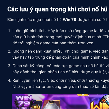
Các lưu ý quan trọng khi chơi nổ h
Bên cạnh các mẹo chơi nổ hũ
Win 79
được chia sẻ ở t
Luôn giữ bình tĩnh: Hãy luôn nhớ rằng game là để vui
cần giữ bình tĩnh trong mọi quyết định của mình. “T
để trải nghiệm game của bạn thêm trọn vẹn.
Không nên đăng xuất nhiều: Khi chơi game, việc đăng
vậy hãy tập trung để phán đoán của mình chính xác
Quan sát kỹ càng: Với các tựa game như nổ hũ thì v
hãy dành thời gian phân tích để hiểu được quy luật,
Rèn luyện liên tục: Việc chơi nhiều, chơi thường xu
Nhờ vậy mà sự tự tin cũng tăng dần theo số lần đặ