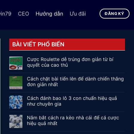
win79
CEO
Hướng dẫn
Ưu đãi
ĐĂNG KÝ
BÀI VIẾT PHỔ BIẾN
Cược Roulette dễ trúng đơn giản từ bí
quyết của cao thủ
Cách chặt bài tiến lên để dành chiến thắng
đơn giản nhất
Cách đánh bao lô 3 con chuẩn hiệu quả
như chuyên gia
Nắm bắt cách ra kèo nhà cái để cá cược
hiệu quả nhất