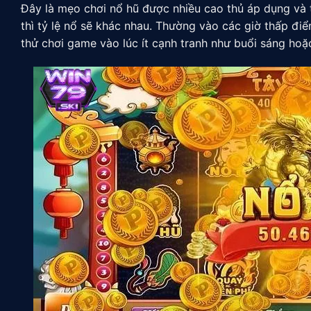
Đây là mẹo chơi nổ hũ được nhiều cao thủ áp dụng và 
thì tỷ lệ nổ sẽ khác nhau. Thường vào các giờ thấp điể
thử chơi game vào lúc ít cạnh tranh như buổi sáng hoặ