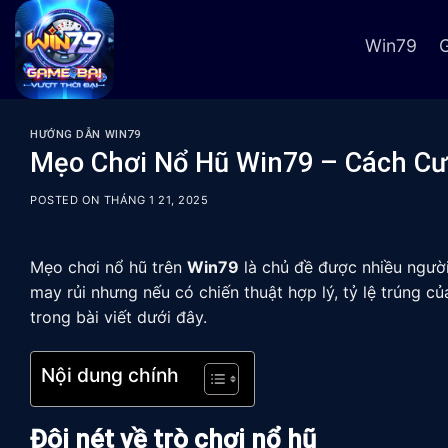
Bỏ
qua
Win79
nội
dung
HƯỚNG DẪN WIN79
Mẹo Chơi Nổ Hũ Win79 – Cách Cư
POSTED ON
THÁNG 1 21, 2025
Mẹo chơi nổ hũ trên
Win79
là chủ đề được nhiều người
may rủi nhưng nếu có chiến thuật hợp lý, tỷ lệ trúng củ
trong bài viết dưới đây.
Nội dung chính
Đôi nét về trò chơi nổ hũ