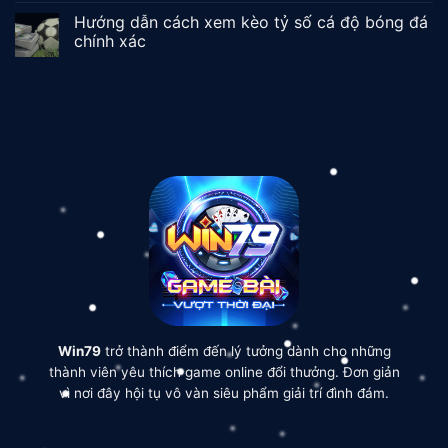
Hướng dẫn cách xem kèo tỷ số cá độ bóng đá
chính xác
Win79
trở thành điểm đến lý tưởng dành cho những
thành viên yêu thích game online đổi thưởng. Đơn giản
vì nơi đây hội tụ vô vàn siêu phẩm giải trí đình đám.