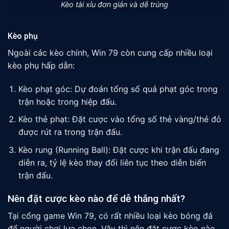
Kèo tài xỉu đơn giản và dễ trúng
Kèo phụ
Ngoài các kèo chính, Win 79 còn cung cấp nhiều loại
kèo phụ hấp dẫn:
Kèo phạt góc: Dự đoán tổng số quả phạt góc trong
trận hoặc trong hiệp đấu.
Kèo thẻ phạt: Đặt cược vào tổng số thẻ vàng/thẻ đỏ
được rút ra trong trận đấu.
Kèo rung (Running Ball): Đặt cược khi trận đấu đang
diễn ra, tỷ lệ kèo thay đổi liên tục theo diễn biến
trận đấu.
Nên đặt cược kèo nào để dễ thắng nhất?
Tại cổng game Win 79, có rất nhiều loại kèo bóng đá
để người chơi lựa chọn. Vậy thì nên đặt cược kèo nào