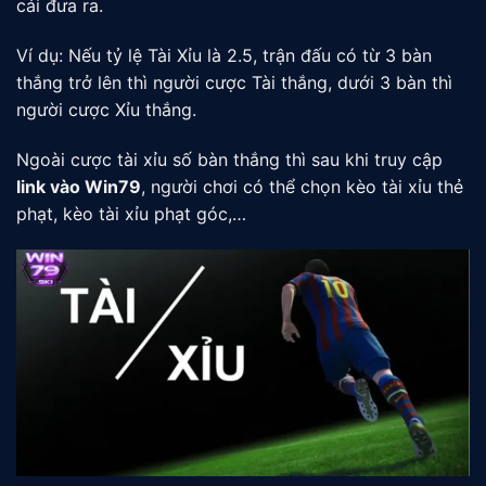
cái đưa ra.
Ví dụ: Nếu tỷ lệ Tài Xỉu là 2.5, trận đấu có từ 3 bàn
thắng trở lên thì người cược Tài thắng, dưới 3 bàn thì
người cược Xỉu thắng.
Ngoài cược tài xỉu số bàn thắng thì sau khi truy cập
link vào Win79
, người chơi có thể chọn kèo tài xỉu thẻ
phạt, kèo tài xỉu phạt góc,…