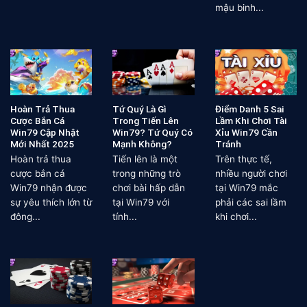
mậu binh...
Hoàn Trả Thua
Tứ Quý Là Gì
Điểm Danh 5 Sai
Cược Bắn Cá
Trong Tiến Lên
Lầm Khi Chơi Tài
Win79 Cập Nhật
Win79? Tứ Quý Có
Xỉu Win79 Cần
Mới Nhất 2025
Mạnh Không?
Tránh
Hoàn trả thua
Tiến lên là một
Trên thực tế,
cược bắn cá
trong những trò
nhiều người chơi
Win79 nhận được
chơi bài hấp dẫn
tại Win79 mắc
sự yêu thích lớn từ
tại Win79 với
phải các sai lầm
đông...
tính...
khi chơi...