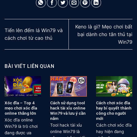
Keno là gì? Mẹo chơi bất
Tiến lên đếm lá Win79 và
bại dành cho tân thủ tại
cách chơi từ cao thủ
Win79
BÀI VIẾT LIÊN QUAN
Xóc đĩa – Top 4
Cách sử dụng tool
Cách chơi xóc đĩa
mẹo chơi xóc đĩa
hack tài xỉu online
hay bí quyết thành
online thắng lớn
Win79 và lưu ý cần
công cho người
nắm
mới
Xóc đĩa online
Tool hack tài xỉu
Cách chơi xóc đĩa
Win79 là trò chơi
online Win79 là
hay hiện đang
đang được ưa