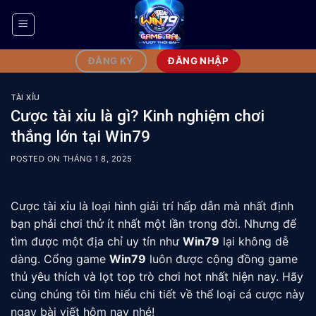
Bỏ
qua
nội
dung
ĐĂNG NHẬP
ĐĂNG KÝ
TÀI XỈU
Cược tài xỉu là gì? Kinh nghiệm chơi
thắng lớn tại Win79
POSTED ON
THÁNG 1 8, 2025
Cược tài xỉu
là loại hình giải trí hấp dẫn mà nhất định
bạn phải chơi thử ít nhất một lần trong đời. Nhưng để
tìm được một địa chỉ uy tín như
Win79
lại không dễ
dàng. Cổng game
Win79
luôn được cộng đồng game
thủ yêu thích và lọt top trò chơi hot nhất hiện nay. Hãy
cùng chúng tôi tìm hiểu chi tiết về thể loại cá cược này
ngay bài viết hôm nay nhé!