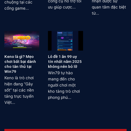
công cụ hỗ trợ tối
nhận được sự
chuộng tại các
ưu giúp cược...
quan tâm đặc biệt
cổng game...
từ...
Keno là gì? Mẹo
Lô đề 1 ăn 99 uy
chơi bất bại dành
tín nhất năm 2025
cho tân thủ tại
không nên bỏ lỡ
Win79
Win79 tự hào
Keno là trò chơi
mang đến cho
hiện đang “Gây
người chơi một
sốt” tại các nền
kho tàng trò chơi
tảng trực tuyến
phong phú...
Việt...