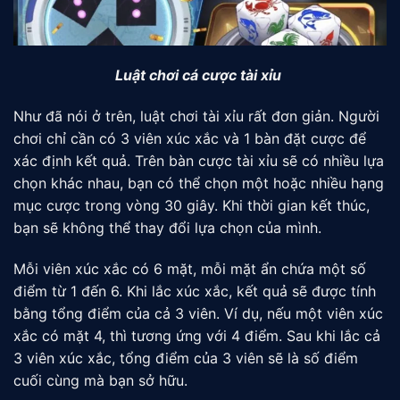
Luật chơi cá cược tài xỉu
Như đã nói ở trên, luật chơi tài xỉu rất đơn giản. Người
chơi chỉ cần có 3 viên xúc xắc và 1 bàn đặt cược để
xác định kết quả. Trên bàn
cược tài xỉu
sẽ có nhiều lựa
chọn khác nhau, bạn có thể chọn một hoặc nhiều hạng
mục cược trong vòng 30 giây. Khi thời gian kết thúc,
bạn sẽ không thể thay đổi lựa chọn của mình.
Mỗi viên xúc xắc có 6 mặt, mỗi mặt ẩn chứa một số
điểm từ 1 đến 6. Khi lắc xúc xắc, kết quả sẽ được tính
bằng tổng điểm của cả 3 viên. Ví dụ, nếu một viên xúc
xắc có mặt 4, thì tương ứng với 4 điểm. Sau khi lắc cả
3 viên xúc xắc, tổng điểm của 3 viên sẽ là số điểm
cuối cùng mà bạn sở hữu.