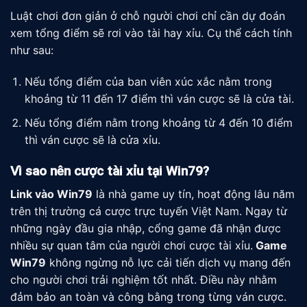
Luật chơi đơn giản ở chỗ người chơi chỉ cần dự đoán
xem tổng điểm sẽ rơi vào tài hay xỉu. Cụ thể cách tính
như sau:
Nếu tổng điểm của ban viên xúc xắc nằm trong
khoảng từ 11 đến 17 điểm thì ván cược sẽ là cửa tài.
Nếu tổng điểm nằm trong khoảng từ 4 đến 10 điểm
thì ván cược sẽ là cửa xỉu.
Vì sao nên cược tài xỉu tại Win79?
Link vào Win79
là nhà game uy tín, hoạt động lâu năm
trên thị trường cá cược trực tuyến Việt Nam. Ngay từ
những ngày đầu gia nhập, cổng game đã nhận được
nhiều sự quan tâm của người chơi
cược tài xỉu.
Game
Win79
không ngừng nỗ lực cải tiến dịch vụ mang đến
cho người chơi trải nghiệm tốt nhất. Điều này nhằm
đảm bảo an toàn và công bằng trong từng ván cược.