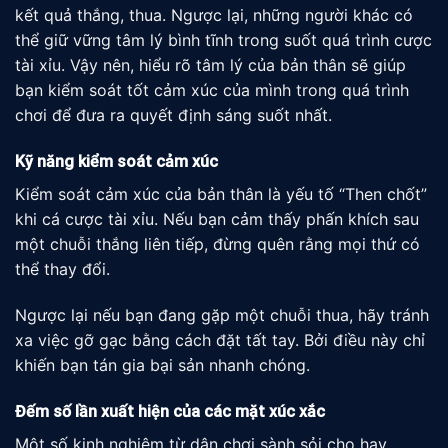
kết quả thắng, thua. Ngược lại, những người khác có
thể giữ vững tâm lý bình tĩnh trong suốt quá trình
cược
tài xỉu
. Vậy nên, hiểu rõ tâm lý của bản thân sẽ giúp
bạn kiểm soát tốt cảm xúc của mình trong quá trình
chơi để đưa ra quyết định sáng suốt nhất.
Kỹ năng kiểm soát cảm xúc
Kiểm soát cảm xúc của bản thân là yếu tố “Then chốt”
khi cá
cược tài xỉu
. Nếu bạn cảm thấy phấn khích sau
một chuỗi thắng liên tiếp, đừng quên rằng mọi thứ có
thể thay đổi.
Ngược lại nếu bạn đang gặp một chuỗi thua, hãy tránh
xa việc gỡ gạc bằng cách đặt tất tay. Bởi điều này chỉ
khiến bạn tán gia bại sản nhanh chóng.
Đếm số lần xuất hiện của các mặt xúc xắc
Một số kinh nghiệm từ dân chơi sành sỏi cho hay,