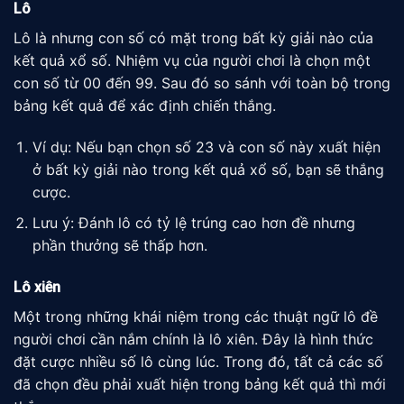
Lô
Lô là nhưng con số có mặt trong bất kỳ giải nào của
kết quả xổ số. Nhiệm vụ của người chơi là chọn một
con số từ 00 đến 99. Sau đó so sánh với toàn bộ trong
bảng kết quả để xác định chiến thắng.
Ví dụ: Nếu bạn chọn số 23 và con số này xuất hiện
ở bất kỳ giải nào trong kết quả xổ số, bạn sẽ thắng
cược.
Lưu ý: Đánh lô có tỷ lệ trúng cao hơn đề nhưng
phần thưởng sẽ thấp hơn.
Lô xiên
Một trong những khái niệm trong các thuật ngữ lô đề
người chơi cần nắm chính là lô xiên. Đây là hình thức
đặt cược nhiều số lô cùng lúc. Trong đó, tất cả các số
đã chọn đều phải xuất hiện trong bảng kết quả thì mới