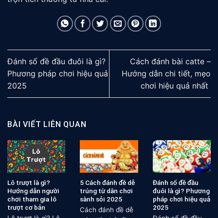
Đánh số đề đầu đuôi là gì?
Cách đánh bài catte –
Phương pháp chơi hiệu quả
Hướng dẫn chi tiết, mẹo
2025
chơi hiệu quả nhất
BÀI VIẾT LIÊN QUAN
Lô trượt là gì?
5 Cách đánh đề dễ
Đánh số đề đầu
Hướng dẫn người
trúng từ dân chơi
đuôi là gì? Phương
chơi tham gia lô
sành sỏi 2025
pháp chơi hiệu quả
trượt cơ bản
2025
Cách đánh đề dễ
Lô trượt là gì? Lô
Đánh số đề đầu