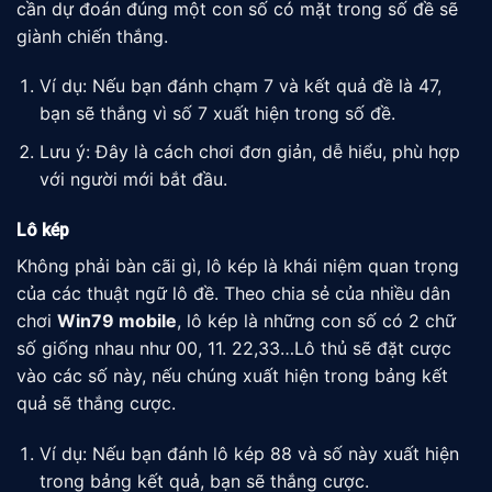
cần dự đoán đúng một con số có mặt trong số đề sẽ
giành chiến thắng.
Ví dụ: Nếu bạn đánh chạm 7 và kết quả đề là 47,
bạn sẽ thắng vì số 7 xuất hiện trong số đề.
Lưu ý: Đây là cách chơi đơn giản, dễ hiểu, phù hợp
với người mới bắt đầu.
Lô kép
Không phải bàn cãi gì, lô kép là khái niệm quan trọng
của các thuật ngữ lô đề. Theo chia sẻ của nhiều dân
chơi
Win79 mobile
, lô kép là những con số có 2 chữ
số giống nhau như 00, 11. 22,33…Lô thủ sẽ đặt cược
vào các số này, nếu chúng xuất hiện trong bảng kết
quả sẽ thắng cược.
Ví dụ: Nếu bạn đánh lô kép 88 và số này xuất hiện
trong bảng kết quả, bạn sẽ thắng cược.