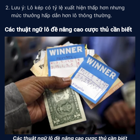
Lưu ý: Lô kép có tỷ lệ xuất hiện thấp hơn nhưng
mức thưởng hấp dẫn hơn lô thông thường.
Các thuật ngữ lô đề nâng cao cược thủ cần biết
Các thuật ngữ lô đề nâng cao cược thủ cần biết