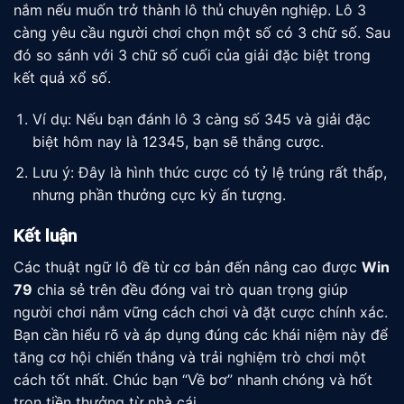
nắm nếu muốn trở thành lô thủ chuyên nghiệp. Lô 3
càng yêu cầu người chơi chọn một số có 3 chữ số. Sau
đó so sánh với 3 chữ số cuối của giải đặc biệt trong
kết quả xổ số.
Ví dụ: Nếu bạn đánh lô 3 càng số 345 và giải đặc
biệt hôm nay là 12345, bạn sẽ thắng cược.
Lưu ý: Đây là hình thức cược có tỷ lệ trúng rất thấp,
nhưng phần thưởng cực kỳ ấn tượng.
Kết luận
Các thuật ngữ lô đề từ cơ bản đến nâng cao được
Win
79
chia sẻ trên đều đóng vai trò quan trọng giúp
người chơi nắm vững cách chơi và đặt cược chính xác.
Bạn cần hiểu rõ và áp dụng đúng các khái niệm này để
tăng cơ hội chiến thắng và trải nghiệm trò chơi một
cách tốt nhất. Chúc bạn “Về bơ” nhanh chóng và hốt
trọn tiền thưởng từ nhà cái.