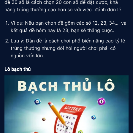
đề 20 số là cách chọn 20 con số để đặt cược, khả
năng trúng thưởng cao hơn so với việc đánh đơn lẻ.
Ví dụ: Nếu bạn chọn đề gồm các số 12, 23, 34,… và
kết quả đề hôm nay là 23, bạn sẽ thắng cược.
Lưu ý: Dàn đề là cách chơi phổ biến nâng cao tỷ lệ
trúng thưởng nhưng đòi hỏi người chơi phải có
nguồn vốn lớn.
Lô bạch thủ