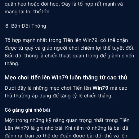
quân heo hoặc đôi heo. Đây là tổ hợp rất mạnh và
mang lại lợi thế lớn.
Bốn Đôi Thông
Tổ hợp mạnh nhất trong Tiến lên Win79, có thể chặn
được tứ quý và giúp người chơi chiếm lợi thế tuyệt đối.
Bốn đôi thông là chiến thuật quan trọng để giành chiến
thắng.
Mẹo chơi tiến lên Win79 luôn thắng từ cao thủ
Dưới đây là những mẹo chơi Tiến lên
Win79
mà cao
thủ thường áp dụng để tăng tỷ lệ chiến thắng:
Cố gắng ghi nhớ bài
Một trong những kỹ năng quan trọng nhất trong Tiến
Lên Win79 là ghi nhớ bài. Khi nắm rõ những lá bài đã
đánh ra, bạn có thể dự đoán được bài đối thủ và lên