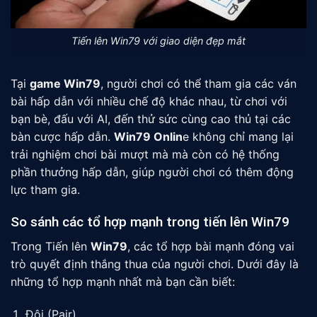
Tiến lên Win79 với giao diện đẹp mắt
Tại
game Win79
, người chơi có thể tham gia các ván
bài hấp dẫn với nhiều chế độ khác nhau, từ chơi với
bạn bè, đấu với AI, đến thử sức cùng cao thủ tại các
bàn cược hấp dẫn.
Win79 Onlin
e không chỉ mang lại
trải nghiệm chơi bài mượt mà mà còn có hệ thống
phần thưởng hấp dẫn, giúp người chơi có thêm động
lực tham gia.
So sánh các tổ hợp mạnh trong tiến lên Win79
Trong Tiến lên
Win79
, các tổ hợp bài mạnh đóng vai
trò quyết định thắng thua của người chơi. Dưới đây là
những tổ hợp mạnh nhất mà bạn cần biết:
Đôi (Pair)