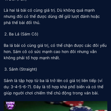
Là hai lá bài có cùng giá trị. Dù không quá mạnh
nhưng đôi có thể được dùng để giữ lượt đánh hoặc
phá thế bài đối thủ.
Ba Lá (Sám Cô)
Ba lá bài có cùng giá trị, có thể chặn được các đôi yếu
hơn. Sám cô có sức mạnh cao hơn đôi nhưng vẫn
không phải tổ hợp mạnh nhất.
Sảnh (Straight)
Sảnh là tập hợp từ ba lá trở lên có giá trị liên tiếp (ví
dụ: 3-4-5-6-7). Đây là tổ hợp khá phổ biến và có thể
giúp người chơi chiếm thế chủ động trong ván bài.