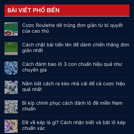
BÀI VIẾT PHỔ BIẾN
Cược Roulette dễ trúng đơn giản từ bí quyết
của cao thủ
Cách chặt bài tiến lên để dành chiến thắng đơn
giản nhất
Cách đánh bao lô 3 con chuẩn hiệu quả như
chuyên gia
Nắm bắt cách ra kèo nhà cái để cá cược hiệu
quả nhất
Bí kíp chinh phục cách đánh lô đề miền Nam
chuẩn
Đề về kép là gì? Cách nhận biết và bắt lô kép
chuẩn xác