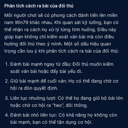
Phân tích cách ra bài của đối thủ
Mỗi người chơi sẽ có phong cách đánh tiến lên miền
nam Win79 khác nhau. Khi quan sát kỹ lưỡng, bạn có
thể nhận ra cách họ xử lý từng tình huống. Điều này
giúp bạn không chỉ kiểm soát ván bài mà còn điều
hướng đối thủ theo ý mình. Một số dấu hiệu quan
trọng cần lưu ý khi phân tích cách ra bài của đối thủ:
Đánh bài mạnh ngay từ đầu: Đối thủ muốn kiểm
soát ván bài hoặc đẩy bài yếu đi.
Giữ bài mạnh để cuối ván: Họ có thể đang chờ cơ
hội ra đòn quyết định.
Liên tục nhường lượt: Có thể họ đang giữ bộ bài lớn
hoặc chờ cơ hội ra “heo”, đôi thông.
Đánh bài nhỏ liên tục: Có khả năng họ không còn
bài mạnh, bạn có thể tận dụng cơ hội.