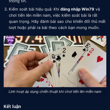
thông tin.
Kiểm soát bài hiệu quả: Khi
đăng nhập Win79
và
chơi tiến lên miền nam, việc kiểm soát bài là rất
quan trọng. Hãy đánh bài sao cho khiến đối thủ mất
lượt hoặc phải ra bài theo cách bạn mong muốn.
Linh hoạt áp dụng chiến thuật khi chơi tiến lên miền nam
Kết luận