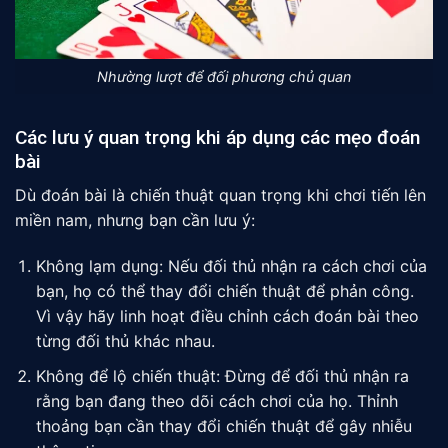
Nhường lượt để đối phương chủ quan
Các lưu ý quan trọng khi áp dụng các mẹo đoán
bài
Dù đoán bài là chiến thuật quan trọng khi chơi tiến lên
miền nam, nhưng bạn cần lưu ý:
Không lạm dụng: Nếu đối thủ nhận ra cách chơi của
bạn, họ có thể thay đổi chiến thuật để phản công.
Vì vậy hãy linh hoạt điều chỉnh cách đoán bài theo
từng đối thủ khác nhau.
Không để lộ chiến thuật: Đừng để đối thủ nhận ra
rằng bạn đang theo dõi cách chơi của họ. Thỉnh
thoảng bạn cần thay đổi chiến thuật để gây nhiễu