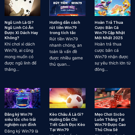
Ngũ Linh Là Gì?
Hướng dẫn cách
Hoàn Trả Thua
Ngũ Linh Có Ăn
rút tiền Win79
Cược Bắn Cá
Được Xì Dách Hay
trong tích tắc
Win79 Cập Nhật
Không?
Mới Nhất 2025
Rút tiền Win79
Khi chơi xì dách
Hoàn trả thua
nhanh chóng, an
Win79, ai cũng
cược bắn cá
toàn là vấn đề
mong muốn có
Win79 nhận được
được nhiều game
được ngũ linh để
sự yêu thích lớn từ
thủ quan...
thắng...
đông...
Đăng ký Win79
Kèo Châu Á Là Gì?
Mẹo Chơi Sicbo
siêu tốc cho trải
Hướng Dẫn Chi
Luôn Thắng Tại
nghiệm cực đỉnh
Tiết Cách Đọc Kèo
Win79 Được Cao
Tại Win79
Thủ Chia Sẻ
Đăng ký Win79 là