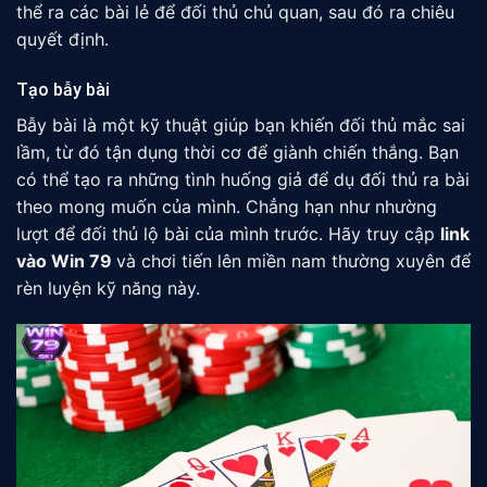
thể ra các bài lẻ để đối thủ chủ quan, sau đó ra chiêu
quyết định.
Tạo bẫy bài
Bẫy bài là một kỹ thuật giúp bạn khiến đối thủ mắc sai
lầm, từ đó tận dụng thời cơ để giành chiến thắng. Bạn
có thể tạo ra những tình huống giả để dụ đối thủ ra bài
theo mong muốn của mình. Chẳng hạn như nhường
lượt để đối thủ lộ bài của mình trước. Hãy truy cập
link
vào Win 79
và chơi tiến lên miền nam thường xuyên để
rèn luyện kỹ năng này.