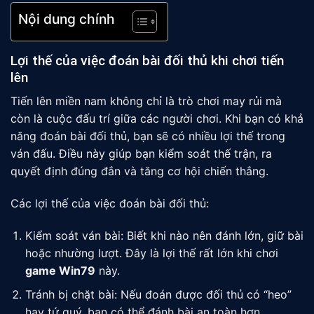
Nội dung chính
Lợi thế của việc đoán bài đối thủ khi chơi tiến
lên
Tiến lên miền nam không chỉ là trò chơi may rủi mà
còn là cuộc đấu trí giữa các người chơi. Khi bạn có khả
năng đoán bài đối thủ, bạn sẽ có nhiều lợi thế trong
ván đấu. Điều này giúp bạn kiểm soát thế trận, ra
quyết định đúng đắn và tăng cơ hội chiến thắng.
Các lợi thế của việc đoán bài đối thủ:
Kiểm soát ván bài: Biết khi nào nên đánh lớn, giữ bài
hoặc nhường lượt. Đây là lợi thế rất lớn khi chơi
game Win79
này.
Tránh bị chặt bài: Nếu đoán được đối thủ có “heo”
hay tứ quý, bạn có thể đánh bài an toàn hơn.