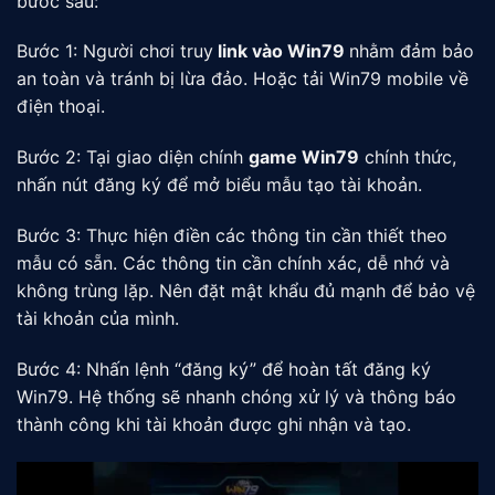
bước sau:
Bước 1: Người chơi truy
link vào Win79
nhằm đảm bảo
an toàn và tránh bị lừa đảo. Hoặc tải Win79 mobile về
điện thoại.
Bước 2: Tại giao diện chính
game Win79
chính thức,
nhấn nút đăng ký để mở biểu mẫu tạo tài khoản.
Bước 3: Thực hiện điền các thông tin cần thiết theo
mẫu có sẵn. Các thông tin cần chính xác, dễ nhớ và
không trùng lặp. Nên đặt mật khẩu đủ mạnh để bảo vệ
tài khoản của mình.
Bước 4: Nhấn lệnh “đăng ký” để hoàn tất đăng ký
Win79. Hệ thống sẽ nhanh chóng xử lý và thông báo
thành công khi tài khoản được ghi nhận và tạo.