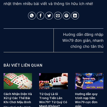
nhật thêm nhiều bài viết và thông tin hữu ích nhé!
Hướng dẫn đăng nhập
Win79 đơn giản, nhanh
chóng cho tân thủ
BÀI VIẾT LIÊN QUAN
Cách Nhận Diện Và
Tứ Quý Là Gì
Hướng dẫn quy
Xử Lý Các Thế Bài
Trong Tiến Lên
trình nạp tiền
Khi Chơi Mậu Binh
Win79? Tứ Quý Có
Win79 cực đơn
Mạnh Không?
giản