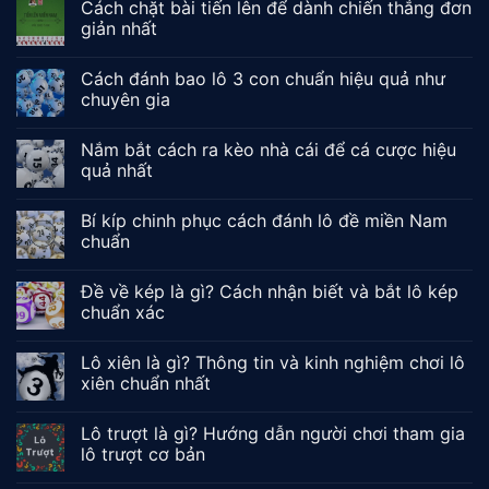
Cách chặt bài tiến lên để dành chiến thắng đơn
giản nhất
Cách đánh bao lô 3 con chuẩn hiệu quả như
chuyên gia
Nắm bắt cách ra kèo nhà cái để cá cược hiệu
quả nhất
Bí kíp chinh phục cách đánh lô đề miền Nam
chuẩn
Đề về kép là gì? Cách nhận biết và bắt lô kép
chuẩn xác
Lô xiên là gì? Thông tin và kinh nghiệm chơi lô
xiên chuẩn nhất
Lô trượt là gì? Hướng dẫn người chơi tham gia
lô trượt cơ bản