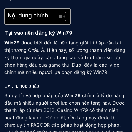
Nội dung chính
Tại sao nên đăng ký Win79
Win79
được biết đến là nền tảng giải trí hấp dẫn tại
thị trường Châu Á. Hiện nay, số lượng thành viên đăng
ký tham gia ngày càng tăng cao và trở thành sự lựa
chọn hàng đầu của game thủ. Dưới đây là các lý do
chính mà nhiều người lựa chọn đăng ký Win79:
Uy tín, hợp pháp
Sự uy tín và hợp pháp của
Win 79
chính là lý do hàng
đầu mà nhiều người chơi lựa chọn nền tảng này. Được
thành lập từ năm 2012, Casino Win79 có thâm niên
hoạt động lâu dài. Đặc biệt, nền tảng này được tổ
chức uy tín PAGCOR cấp phép hoạt động hợp pháp.