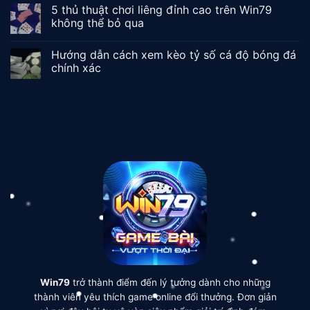
5 thủ thuật chơi liêng đỉnh cao trên Win79
không thể bỏ qua
Hướng dẫn cách xem kèo tỷ số cá độ bóng đá
chính xác
Win79
trở thành điểm đến lý tưởng dành cho những
thành viên yêu thích game online đổi thưởng. Đơn giản