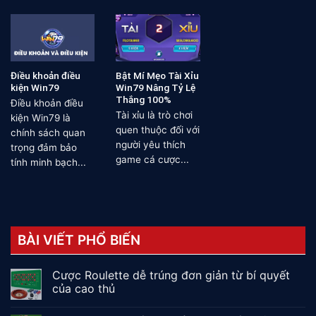
Điều khoản điều
Bật Mí Mẹo Tài Xỉu
kiện Win79
Win79 Nâng Tỷ Lệ
Thắng 100%
Điều khoản điều
Tài xỉu là trò chơi
kiện Win79 là
quen thuộc đối với
chính sách quan
người yêu thích
trọng đảm bảo
game cá cược...
tính minh bạch...
BÀI VIẾT PHỔ BIẾN
Cược Roulette dễ trúng đơn giản từ bí quyết
của cao thủ