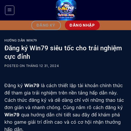
Bỏ
qua
nội
dung
ĐĂNG NHẬP
ĐĂNG KÝ
HƯỚNG DẪN WIN79
Đăng ký Win79 siêu tốc cho trải nghiệm
cực đỉnh
POSTED ON
THÁNG 12 31, 2024
Đăng ký
Win79
là cách thiết lập tài khoản chính thức
để tham gia trải nghiệm trên nền tảng hấp dẫn này.
Cách thức đăng ký và dễ dàng chỉ với những thao tác
đơn giản và nhanh chóng. Cùng nắm rõ cách đăng ký
Win79
qua hướng dẫn chi tiết sau đây để khám phá
kho game giải trí đỉnh cao và có cơ hội nhận thưởng
hấp dẫn.