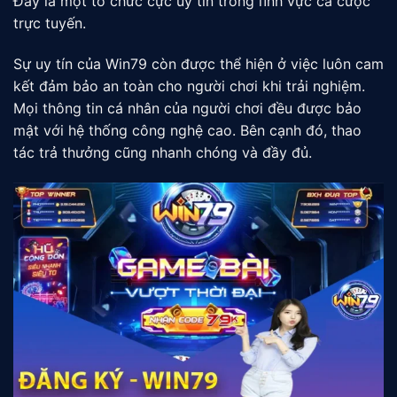
Đây là một tổ chức cực uy tín trong lĩnh vực cá cược
trực tuyến.
Sự uy tín của Win79 còn được thể hiện ở việc luôn cam
kết đảm bảo an toàn cho người chơi khi trải nghiệm.
Mọi thông tin cá nhân của người chơi đều được bảo
mật với hệ thống công nghệ cao. Bên cạnh đó, thao
tác trả thưởng cũng nhanh chóng và đầy đủ.