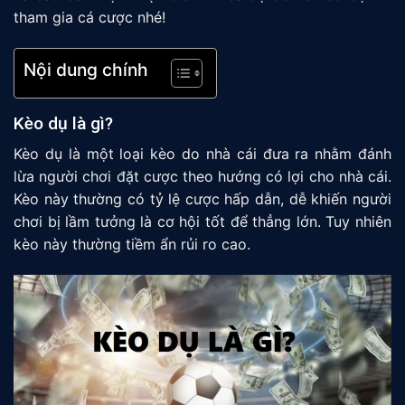
tham gia cá cược nhé!
Nội dung chính
Kèo dụ là gì?
Kèo dụ là một loại kèo do nhà cái đưa ra nhằm đánh
lừa người chơi đặt cược theo hướng có lợi cho nhà cái.
Kèo này thường có tỷ lệ cược hấp dẫn, dễ khiến người
chơi bị lầm tưởng là cơ hội tốt để thẳng lớn. Tuy nhiên
kèo này thường tiềm ẩn rủi ro cao.