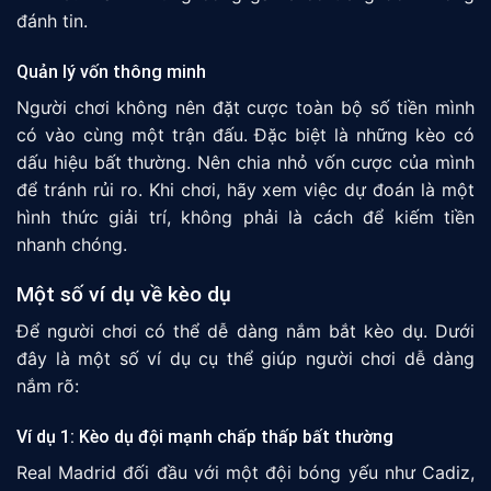
đánh tin.
Quản lý vốn thông minh
Người chơi không nên đặt cược toàn bộ số tiền mình
có vào cùng một trận đấu. Đặc biệt là những kèo có
dấu hiệu bất thường. Nên chia nhỏ vốn cược của mình
để tránh rủi ro. Khi chơi, hãy xem việc dự đoán là một
hình thức giải trí, không phải là cách để kiếm tiền
nhanh chóng.
Một số ví dụ về kèo dụ
Để người chơi có thể dễ dàng nắm bắt kèo dụ. Dưới
đây là một số ví dụ cụ thể giúp người chơi dễ dàng
nắm rõ:
Ví dụ 1: Kèo dụ đội mạnh chấp thấp bất thường
Real Madrid đối đầu với một đội bóng yếu như Cadiz,