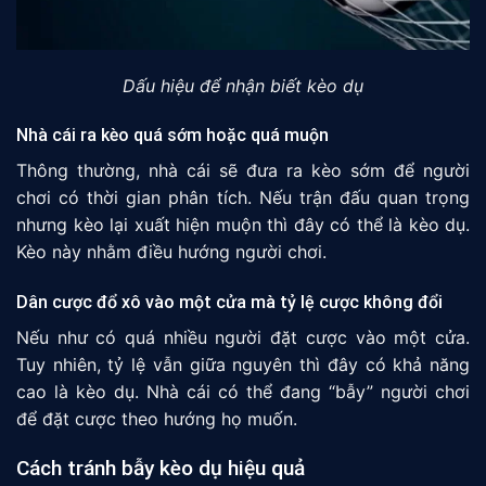
Dấu hiệu để nhận biết kèo dụ
Nhà cái ra kèo quá sớm hoặc quá muộn
Thông thường, nhà cái sẽ đưa ra kèo sớm để người
chơi có thời gian phân tích. Nếu trận đấu quan trọng
nhưng kèo lại xuất hiện muộn thì đây có thể là kèo dụ.
Kèo này nhằm điều hướng người chơi.
Dân cược đổ xô vào một cửa mà tỷ lệ cược không đổi
Nếu như có quá nhiều người đặt cược vào một cửa.
Tuy nhiên, tỷ lệ vẫn giữa nguyên thì đây có khả năng
cao là kèo dụ. Nhà cái có thể đang “bẫy” người chơi
để đặt cược theo hướng họ muốn.
Cách tránh bẫy kèo dụ hiệu quả