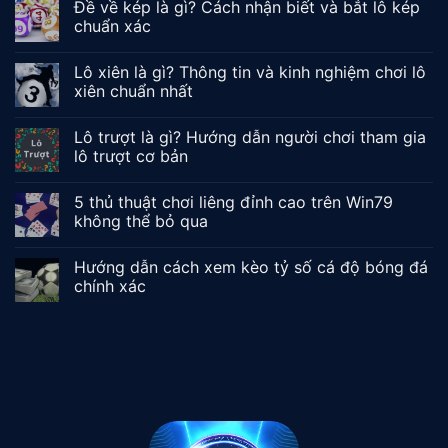
Đề về kép là gì? Cách nhận biết và bắt lô kép
chuẩn xác
Lô xiên là gì? Thông tin và kinh nghiệm chơi lô
xiên chuẩn nhất
Lô trượt là gì? Hướng dẫn người chơi tham gia
lô trượt cơ bản
5 thủ thuật chơi liêng đỉnh cao trên Win79
không thể bỏ qua
Hướng dẫn cách xem kèo tỷ số cá độ bóng đá
chính xác