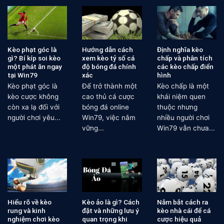
Kèo phạt góc là
Hướng dẫn cách
Định nghĩa kèo
gì? Bí kíp soi kèo
xem kèo tỷ số cá
chấp và phân tích
một phát ăn ngay
độ bóng đá chính
các kèo chấp điển
tại Win79
xác
hình
Kèo phạt góc là
Để trở thành một
Kèo chấp là một
kèo cược không
cao thủ cá cược
khái niệm quen
còn xa lạ đối với
bóng đá online
thuộc nhưng
người chơi yêu...
Win79, việc nắm
nhiều người chơi
vững...
Win79 vẫn chưa...
Hiểu rõ về kèo
Kèo ảo là gì? Cách
Nắm bắt cách ra
rung và kinh
đặt và những lưu ý
kèo nhà cái để cá
nghiệm chơi kèo
quan trọng khi
cược hiệu quả