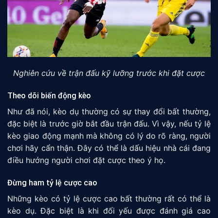
Nghiên cứu về trận đấu kỹ lưỡng trước khi đặt cược
Theo dõi biến động kèo
Như đã nói, kèo dụ thường có sự thay đổi bất thường,
đặc biệt là trước giờ bắt đầu trận đấu. Vì vậy, nếu tỷ lệ
kèo giao động mạnh mà không có lý do rõ ràng, người
chơi hãy cẩn thận. Đây có thể là dấu hiệu nhà cái đang
điều hướng người chơi đặt cược theo ý họ.
Đừng ham tỷ lệ cược cao
Những kèo có tỷ lệ cược cao bất thường rất có thể là
kèo dụ. Đặc biệt là khi đối yếu được đánh giá cao